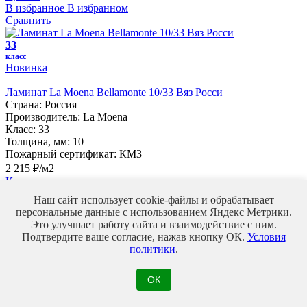
В избранное
В избранном
Сравнить
33
класс
Новинка
Ламинат La Moena Bellamonte 10/33 Вяз Росси
Страна:
Россия
Производитель:
La Moena
Класс:
33
Толщина, мм:
10
Пожарный сертификат:
КМ3
2 215 ₽/м2
Купить
В избранное
В избранном
Наш сайт использует cookie-файлы и обрабатывает
Сравнить
персональные данные с использованием Яндекс Метрики.
Это улучшает работу сайта и взаимодействие с ним.
34
Подтвердите ваше согласие, нажав кнопку ОК.
Условия
класс
политики
.
Ламинат Lamiwood Dinasty 8/34 208 Дуб Жемчуг
Страна:
Китай
ОК
Производитель:
Lamiwood
Класс:
34