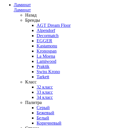
Ламинат
Ламинат
Назад
Бренды
AGT Dream Floor
Alpendorf
Decormatch
EGGER
Kastamonu
Kronospan
La Moena
Lamiwood
Praktik
Swiss Krono
Tarkett
Класс
32 класс
33 класс
34 класс
Палитра
Серый
Бежевый
Белый
Коричневый