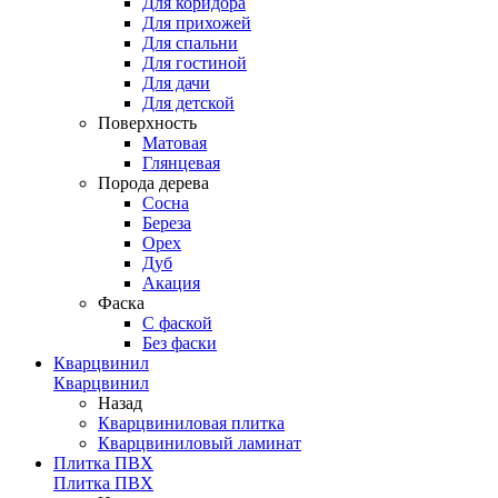
Для коридора
Для прихожей
Для спальни
Для гостиной
Для дачи
Для детской
Поверхность
Матовая
Глянцевая
Порода дерева
Сосна
Береза
Орех
Дуб
Акация
Фаска
С фаской
Без фаски
Кварцвинил
Кварцвинил
Назад
Кварцвиниловая плитка
Кварцвиниловый ламинат
Плитка ПВХ
Плитка ПВХ