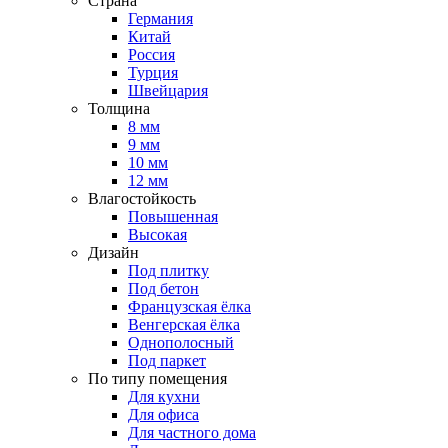
Страна
Германия
Китай
Россия
Турция
Швейцария
Толщина
8 мм
9 мм
10 мм
12 мм
Влагостойкость
Повышенная
Высокая
Дизайн
Под плитку
Под бетон
Французская ёлка
Венгерская ёлка
Однополосный
Под паркет
По типу помещения
Для кухни
Для офиса
Для частного дома