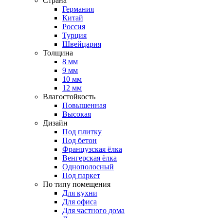
Страна
Германия
Китай
Россия
Турция
Швейцария
Толщина
8 мм
9 мм
10 мм
12 мм
Влагостойкость
Повышенная
Высокая
Дизайн
Под плитку
Под бетон
Французская ёлка
Венгерская ёлка
Однополосный
Под паркет
По типу помещения
Для кухни
Для офиса
Для частного дома