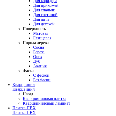
Для коридора
Для прихожей
Для спальни
Для гостиной
Для дачи
Для детской
Поверхность
Матовая
Глянцевая
Порода дерева
Сосна
Береза
Орех
Дуб
Акация
Фаска
С фаской
Без фаски
Кварцвинил
Кварцвинил
Назад
Кварцвиниловая плитка
Кварцвиниловый ламинат
Плитка ПВХ
Плитка ПВХ