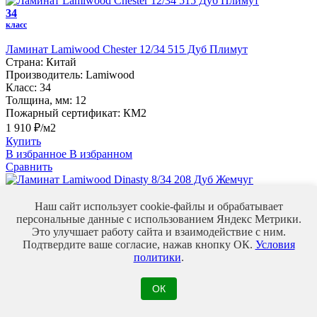
34
класс
Ламинат Lamiwood Chester 12/34 515 Дуб Плимут
Страна:
Китай
Производитель:
Lamiwood
Класс:
34
Толщина, мм:
12
Пожарный сертификат:
КМ2
1 910 ₽/м2
Купить
В избранное
В избранном
Сравнить
34
класс
Наш сайт использует cookie-файлы и обрабатывает
персональные данные с использованием Яндекс Метрики.
Ламинат Lamiwood Dinasty 8/34 208 Дуб Жемчуг
Это улучшает работу сайта и взаимодействие с ним.
Страна:
Китай
Подтвердите ваше согласие, нажав кнопку ОК.
Условия
Производитель:
Lamiwood
политики
.
Класс:
34
Толщина, мм:
8
ОК
Пожарный сертификат:
КМ2
1 200 ₽/м2