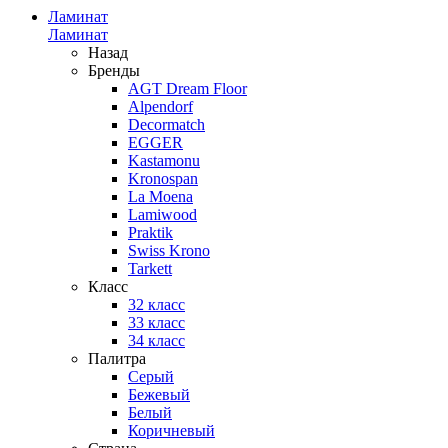
Ламинат
Ламинат
Назад
Бренды
AGT Dream Floor
Alpendorf
Decormatch
EGGER
Kastamonu
Kronospan
La Moena
Lamiwood
Praktik
Swiss Krono
Tarkett
Класс
32 класс
33 класс
34 класс
Палитра
Серый
Бежевый
Белый
Коричневый