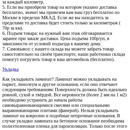
за каждый километр.
5. Если вы приобрели товар на котором указано доставка
бесплатно, значит мы привезем вам ваш груз бесплатно по
Москве в пределах МКАД. Если же вы находитесь за
пределами то доставка будет стоить только за километраж (
70р за км).
6. Подъем товара: на нужный вам этаж обговаривается
заранее при заказе доставки. Цена подъема 100р/уп, в
зависимости от условий подъезда к вашему дому.
7. Самовывоз: с нашего склада вы можете забрать товар
самостоятельно на своём транспорте, наши работники склада
помогут погрузить товар в ваш автомобиль (бесплатно).
Укладка
Как укладывать ламинат? Ламинат можно укладывать на
паркет, линолеум и другие основания, если они отвечают
следующим требованиям: Поверхность должна быть идеально
ровной, сухой и твёрдой. Все неровности (более 2 мм на 1 м2)
необходимо устранить до начала работы
самовыравнивающимися смесями или специальными
выравнивающими плитами (фанерой). Нельзя укладывать
ламинат на ковролин и подобные непрочные основания. В
случае укладки ламината на бетонное основание необходима
полиэтиленовая пленка для пароизоляции. Только после этого