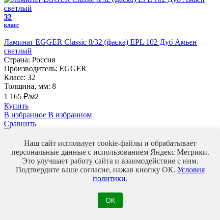
32
класс
Ламинат EGGER Classic 8/32 (фаска) EPL 102 Дуб Амьен
светлый
Страна:
Россия
Производитель:
EGGER
Класс:
32
Толщина, мм:
8
1 165 ₽/м2
Купить
В избранное
В избранном
Сравнить
Наш сайт использует cookie-файлы и обрабатывает
33
персональные данные с использованием Яндекс Метрики.
класс
Это улучшает работу сайта и взаимодействие с ним.
Хит
Подтвердите ваше согласие, нажав кнопку ОК.
Условия
политики
.
Ламинат AGT Dream Floor Effect Elegance 12/33 Atlas (Атлас)
Страна:
Турция
ОК
Производитель:
AGT Dream Floor
Класс:
33
Толщина, мм:
12