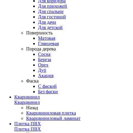
Для коридора
Для прихожей
Для спальни
Для гостиной
Для дачи
Для детской
Поверхность
Матовая
Глянцевая
Порода дерева
Сосна
Береза
Орех
Дуб
Акация
Фаска
С фаской
Без фаски
Кварцвинил
Кварцвинил
Назад
Кварцвиниловая плитка
Кварцвиниловый ламинат
Плитка ПВХ
Плитка ПВХ