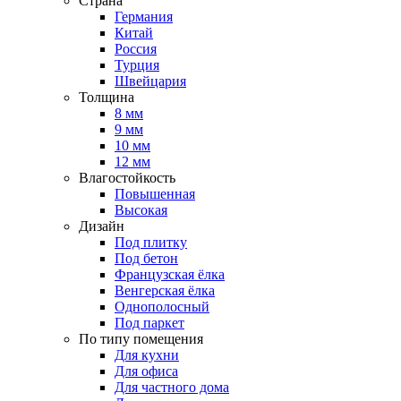
Страна
Германия
Китай
Россия
Турция
Швейцария
Толщина
8 мм
9 мм
10 мм
12 мм
Влагостойкость
Повышенная
Высокая
Дизайн
Под плитку
Под бетон
Французская ёлка
Венгерская ёлка
Однополосный
Под паркет
По типу помещения
Для кухни
Для офиса
Для частного дома