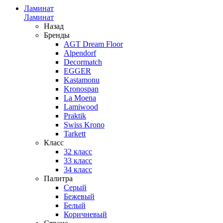
Ламинат
Ламинат
Назад
Бренды
AGT Dream Floor
Alpendorf
Decormatch
EGGER
Kastamonu
Kronospan
La Moena
Lamiwood
Praktik
Swiss Krono
Tarkett
Класс
32 класс
33 класс
34 класс
Палитра
Серый
Бежевый
Белый
Коричневый