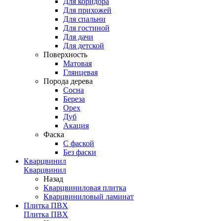
Для коридора
Для прихожей
Для спальни
Для гостиной
Для дачи
Для детской
Поверхность
Матовая
Глянцевая
Порода дерева
Сосна
Береза
Орех
Дуб
Акация
Фаска
С фаской
Без фаски
Кварцвинил
Кварцвинил
Назад
Кварцвиниловая плитка
Кварцвиниловый ламинат
Плитка ПВХ
Плитка ПВХ