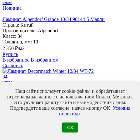
класс
Новинка
Ламинат Alpendorf Grande 10/34 90144-5 Марли
Страна:
Китай
Производитель:
Alpendorf
Класс:
34
Толщина, мм:
10
2 350 ₽/м2
Купить
В избранное
В избранном
Сравнить
34
класс
Наш сайт использует cookie-файлы и обрабатывает
Ламинат Decormatch Winter 12/34 WT-72
персональные данные с использованием Яндекс Метрики.
Страна:
Китай
Это улучшает работу сайта и взаимодействие с ним.
Производитель:
Decormatch
Подтвердите ваше согласие, нажав кнопку ОК.
Условия
Класс:
34
политики
.
Толщина, мм:
12
Пожарный сертификат:
КМ3
2 150 ₽/м2
ОК
Купить
В избранное
В избранном