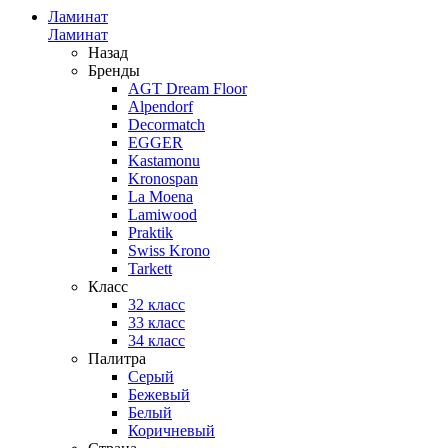
Ламинат
Ламинат
Назад
Бренды
AGT Dream Floor
Alpendorf
Decormatch
EGGER
Kastamonu
Kronospan
La Moena
Lamiwood
Praktik
Swiss Krono
Tarkett
Класс
32 класс
33 класс
34 класс
Палитра
Серый
Бежевый
Белый
Коричневый