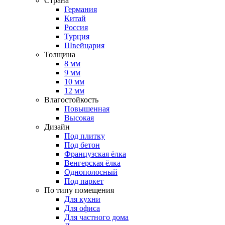
Страна
Германия
Китай
Россия
Турция
Швейцария
Толщина
8 мм
9 мм
10 мм
12 мм
Влагостойкость
Повышенная
Высокая
Дизайн
Под плитку
Под бетон
Французская ёлка
Венгерская ёлка
Однополосный
Под паркет
По типу помещения
Для кухни
Для офиса
Для частного дома