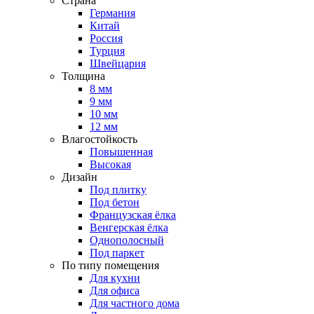
Страна
Германия
Китай
Россия
Турция
Швейцария
Толщина
8 мм
9 мм
10 мм
12 мм
Влагостойкость
Повышенная
Высокая
Дизайн
Под плитку
Под бетон
Французская ёлка
Венгерская ёлка
Однополосный
Под паркет
По типу помещения
Для кухни
Для офиса
Для частного дома