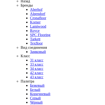
Назад
Бренды
Aberhof
Alpendorf
Cronafloor
Korner
Lamiwood
Royce
SPC Flooring
Tarkett
Texfloor
Вид соединения
Замковый
Класс
31 класс
33 класс
34 класс
42 класс
43 класс
Палитра
Бежевый
Белый
Коричневый
Серый
Чёрный