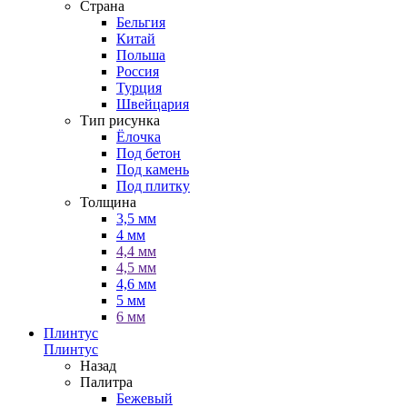
Страна
Бельгия
Китай
Польша
Россия
Турция
Швейцария
Тип рисунка
Ёлочка
Под бетон
Под камень
Под плитку
Толщина
3,5 мм
4 мм
4,4 мм
4,5 мм
4,6 мм
5 мм
6 мм
Плинтус
Плинтус
Назад
Палитра
Бежевый