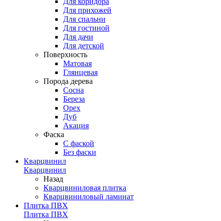
Для коридора
Для прихожей
Для спальни
Для гостиной
Для дачи
Для детской
Поверхность
Матовая
Глянцевая
Порода дерева
Сосна
Береза
Орех
Дуб
Акация
Фаска
С фаской
Без фаски
Кварцвинил
Кварцвинил
Назад
Кварцвиниловая плитка
Кварцвиниловый ламинат
Плитка ПВХ
Плитка ПВХ