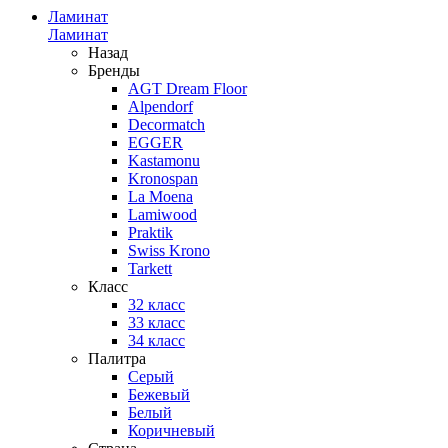
Ламинат
Ламинат
Назад
Бренды
AGT Dream Floor
Alpendorf
Decormatch
EGGER
Kastamonu
Kronospan
La Moena
Lamiwood
Praktik
Swiss Krono
Tarkett
Класс
32 класс
33 класс
34 класс
Палитра
Серый
Бежевый
Белый
Коричневый