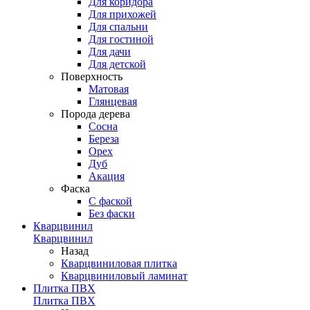
Для коридора
Для прихожей
Для спальни
Для гостиной
Для дачи
Для детской
Поверхность
Матовая
Глянцевая
Порода дерева
Сосна
Береза
Орех
Дуб
Акация
Фаска
С фаской
Без фаски
Кварцвинил
Кварцвинил
Назад
Кварцвиниловая плитка
Кварцвиниловый ламинат
Плитка ПВХ
Плитка ПВХ