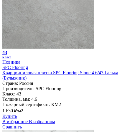
43
класс
Новинка
SPC Flooring
Кварцвиниловая плитка SPC Flooring Stone 4,6/43 Галька
(Булыжник)
Страна:
Россия
Производитель:
SPC Flooring
Класс:
43
Толщина, мм:
4,6
Пожарный сертификат:
КМ2
1 630 ₽/м2
Купить
В избранное
В избранном
Сравнить