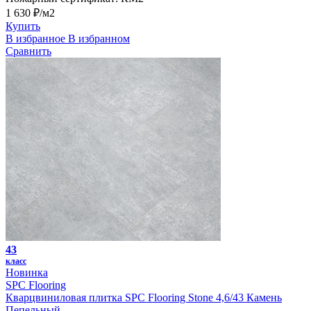
1 630 ₽/м2
Купить
В избранное
В избранном
Сравнить
43
класс
Новинка
SPC Flooring
Кварцвиниловая плитка SPC Flooring Stone 4,6/43 Камень
Пепельный