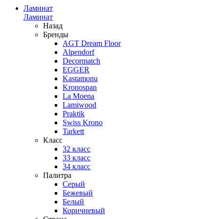
Ламинат
Ламинат
Назад
Бренды
AGT Dream Floor
Alpendorf
Decormatch
EGGER
Kastamonu
Kronospan
La Moena
Lamiwood
Praktik
Swiss Krono
Tarkett
Класс
32 класс
33 класс
34 класс
Палитра
Серый
Бежевый
Белый
Коричневый