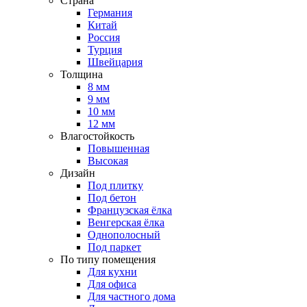
Страна
Германия
Китай
Россия
Турция
Швейцария
Толщина
8 мм
9 мм
10 мм
12 мм
Влагостойкость
Повышенная
Высокая
Дизайн
Под плитку
Под бетон
Французская ёлка
Венгерская ёлка
Однополосный
Под паркет
По типу помещения
Для кухни
Для офиса
Для частного дома