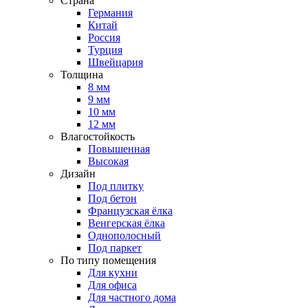
Страна
Германия
Китай
Россия
Турция
Швейцария
Толщина
8 мм
9 мм
10 мм
12 мм
Влагостойкость
Повышенная
Высокая
Дизайн
Под плитку
Под бетон
Французская ёлка
Венгерская ёлка
Однополосный
Под паркет
По типу помещения
Для кухни
Для офиса
Для частного дома