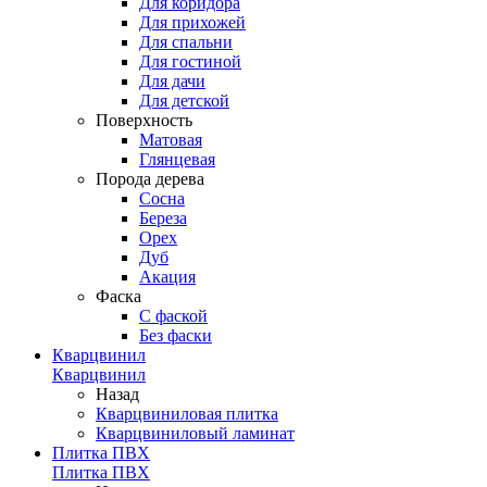
Для коридора
Для прихожей
Для спальни
Для гостиной
Для дачи
Для детской
Поверхность
Матовая
Глянцевая
Порода дерева
Сосна
Береза
Орех
Дуб
Акация
Фаска
С фаской
Без фаски
Кварцвинил
Кварцвинил
Назад
Кварцвиниловая плитка
Кварцвиниловый ламинат
Плитка ПВХ
Плитка ПВХ