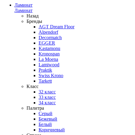
Ламинат
Ламинат
Назад
Бренды
AGT Dream Floor
Alpendorf
Decormatch
EGGER
Kastamonu
Kronospan
La Moena
Lamiwood
Praktik
Swiss Krono
Tarkett
Класс
32 класс
33 класс
34 класс
Палитра
Серый
Бежевый
Белый
Коричневый