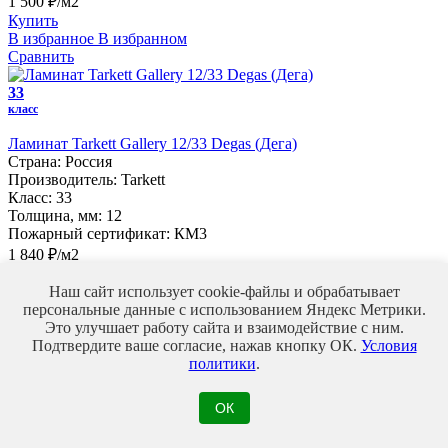
1 500 ₽/м2
Купить
В избранное
В избранном
Сравнить
33
класс
Ламинат Tarkett Gallery 12/33 Degas (Дега)
Страна:
Россия
Производитель:
Tarkett
Класс:
33
Толщина, мм:
12
Пожарный сертификат:
КМ3
1 840 ₽/м2
Купить
В избранное
В избранном
Наш сайт использует cookie-файлы и обрабатывает
Сравнить
персональные данные с использованием Яндекс Метрики.
Это улучшает работу сайта и взаимодействие с ним.
33
Подтвердите ваше согласие, нажав кнопку ОК.
Условия
класс
политики
.
Хит
ОК
Ламинат AGT Dream Floor Massive 10/33 Solaro (Соларо)
Страна:
Турция