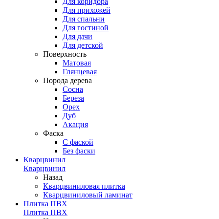
Для коридора
Для прихожей
Для спальни
Для гостиной
Для дачи
Для детской
Поверхность
Матовая
Глянцевая
Порода дерева
Сосна
Береза
Орех
Дуб
Акация
Фаска
С фаской
Без фаски
Кварцвинил
Кварцвинил
Назад
Кварцвиниловая плитка
Кварцвиниловый ламинат
Плитка ПВХ
Плитка ПВХ