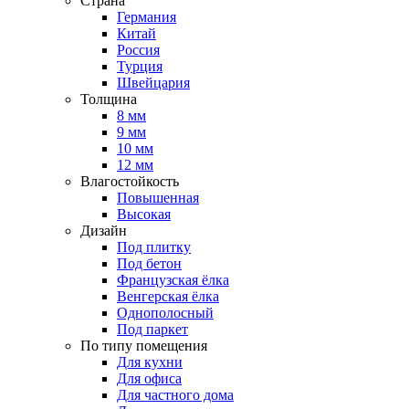
Страна
Германия
Китай
Россия
Турция
Швейцария
Толщина
8 мм
9 мм
10 мм
12 мм
Влагостойкость
Повышенная
Высокая
Дизайн
Под плитку
Под бетон
Французская ёлка
Венгерская ёлка
Однополосный
Под паркет
По типу помещения
Для кухни
Для офиса
Для частного дома