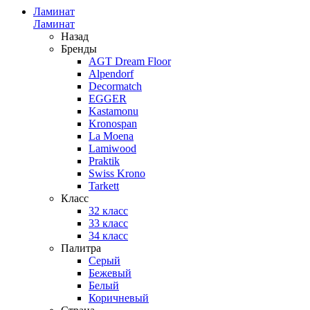
Ламинат
Ламинат
Назад
Бренды
AGT Dream Floor
Alpendorf
Decormatch
EGGER
Kastamonu
Kronospan
La Moena
Lamiwood
Praktik
Swiss Krono
Tarkett
Класс
32 класс
33 класс
34 класс
Палитра
Серый
Бежевый
Белый
Коричневый