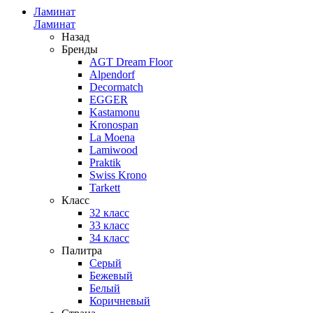
Ламинат
Ламинат
Назад
Бренды
AGT Dream Floor
Alpendorf
Decormatch
EGGER
Kastamonu
Kronospan
La Moena
Lamiwood
Praktik
Swiss Krono
Tarkett
Класс
32 класс
33 класс
34 класс
Палитра
Серый
Бежевый
Белый
Коричневый