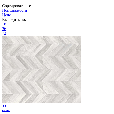
Сортировать по:
Популярности
Цене
Выводить по:
18
36
72
33
класс