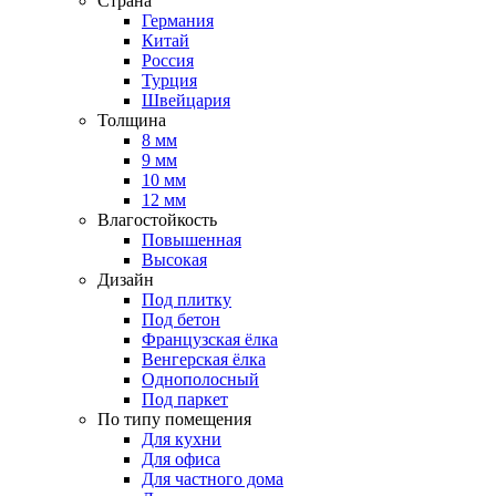
Страна
Германия
Китай
Россия
Турция
Швейцария
Толщина
8 мм
9 мм
10 мм
12 мм
Влагостойкость
Повышенная
Высокая
Дизайн
Под плитку
Под бетон
Французская ёлка
Венгерская ёлка
Однополосный
Под паркет
По типу помещения
Для кухни
Для офиса
Для частного дома