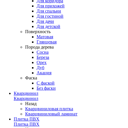
Для коридора
Для прихожей
Для спальни
Для гостиной
Для дачи
Для детской
Поверхность
Матовая
Глянцевая
Порода дерева
Сосна
Береза
Орех
Дуб
Акация
Фаска
С фаской
Без фаски
Кварцвинил
Кварцвинил
Назад
Кварцвиниловая плитка
Кварцвиниловый ламинат
Плитка ПВХ
Плитка ПВХ