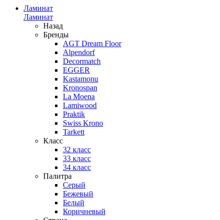
Ламинат
Ламинат
Назад
Бренды
AGT Dream Floor
Alpendorf
Decormatch
EGGER
Kastamonu
Kronospan
La Moena
Lamiwood
Praktik
Swiss Krono
Tarkett
Класс
32 класс
33 класс
34 класс
Палитра
Серый
Бежевый
Белый
Коричневый