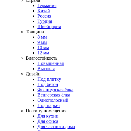
Страна
Германия
Китай
Россия
Турция
Швейцария
Толщина
8 мм
9 мм
10 мм
12 мм
Влагостойкость
Повышенная
Высокая
Дизайн
Под плитку
Под бетон
Французская ёлка
Венгерская ёлка
Однополосный
Под паркет
По типу помещения
Для кухни
Для офиса
Для частного дома