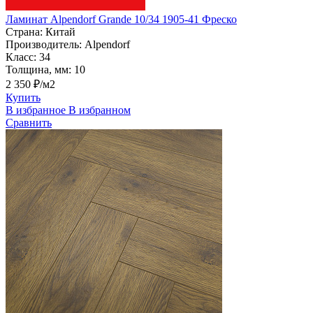
Ламинат Alpendorf Grande 10/34 1905-41 Фреско
Страна:
Китай
Производитель:
Alpendorf
Класс:
34
Толщина, мм:
10
2 350 ₽/м2
Купить
В избранное
В избранном
Сравнить