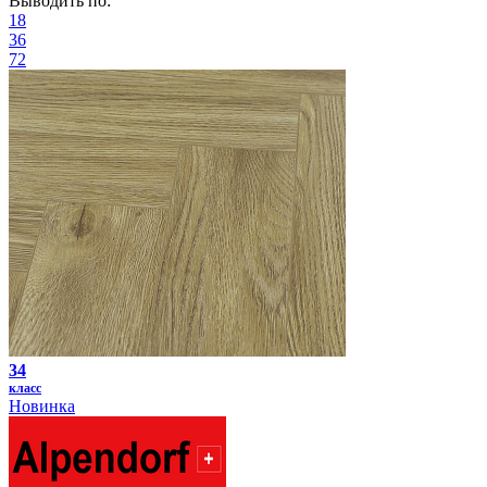
Выводить по:
18
36
72
34
класс
Новинка