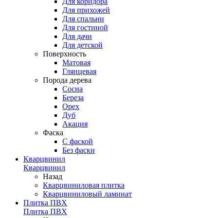
Для коридора
Для прихожей
Для спальни
Для гостиной
Для дачи
Для детской
Поверхность
Матовая
Глянцевая
Порода дерева
Сосна
Береза
Орех
Дуб
Акация
Фаска
С фаской
Без фаски
Кварцвинил
Кварцвинил
Назад
Кварцвиниловая плитка
Кварцвиниловый ламинат
Плитка ПВХ
Плитка ПВХ