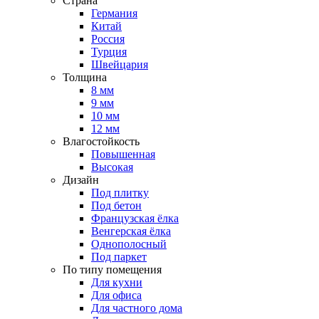
Страна
Германия
Китай
Россия
Турция
Швейцария
Толщина
8 мм
9 мм
10 мм
12 мм
Влагостойкость
Повышенная
Высокая
Дизайн
Под плитку
Под бетон
Французская ёлка
Венгерская ёлка
Однополосный
Под паркет
По типу помещения
Для кухни
Для офиса
Для частного дома