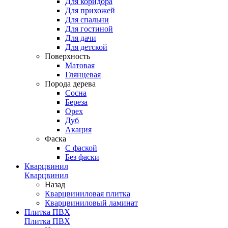
Для коридора
Для прихожей
Для спальни
Для гостиной
Для дачи
Для детской
Поверхность
Матовая
Глянцевая
Порода дерева
Сосна
Береза
Орех
Дуб
Акация
Фаска
С фаской
Без фаски
Кварцвинил
Кварцвинил
Назад
Кварцвиниловая плитка
Кварцвиниловый ламинат
Плитка ПВХ
Плитка ПВХ