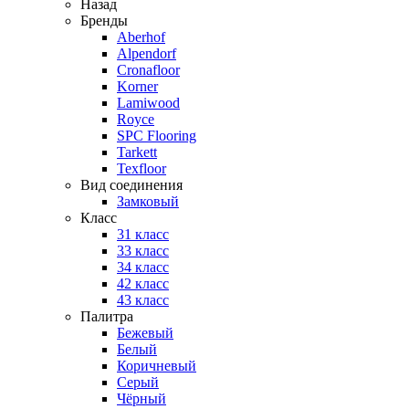
Назад
Бренды
Aberhof
Alpendorf
Cronafloor
Korner
Lamiwood
Royce
SPC Flooring
Tarkett
Texfloor
Вид соединения
Замковый
Класс
31 класс
33 класс
34 класс
42 класс
43 класс
Палитра
Бежевый
Белый
Коричневый
Серый
Чёрный