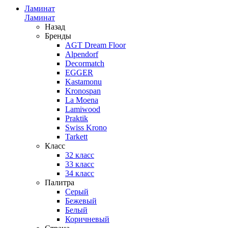
Ламинат
Ламинат
Назад
Бренды
AGT Dream Floor
Alpendorf
Decormatch
EGGER
Kastamonu
Kronospan
La Moena
Lamiwood
Praktik
Swiss Krono
Tarkett
Класс
32 класс
33 класс
34 класс
Палитра
Серый
Бежевый
Белый
Коричневый