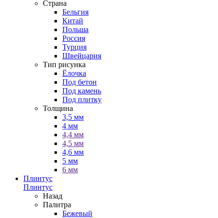
Страна
Бельгия
Китай
Польша
Россия
Турция
Швейцария
Тип рисунка
Ёлочка
Под бетон
Под камень
Под плитку
Толщина
3,5 мм
4 мм
4,4 мм
4,5 мм
4,6 мм
5 мм
6 мм
Плинтус
Плинтус
Назад
Палитра
Бежевый