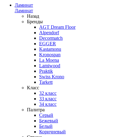
Ламинат
Ламинат
Назад
Бренды
AGT Dream Floor
Alpendorf
Decormatch
EGGER
Kastamonu
Kronospan
La Moena
Lamiwood
Praktik
Swiss Krono
Tarkett
Класс
32 класс
33 класс
34 класс
Палитра
Серый
Бежевый
Белый
Коричневый