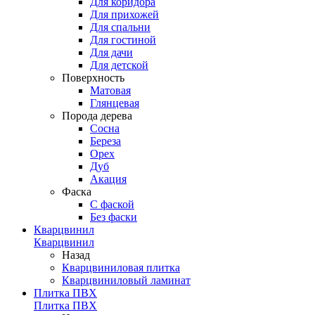
Для коридора
Для прихожей
Для спальни
Для гостиной
Для дачи
Для детской
Поверхность
Матовая
Глянцевая
Порода дерева
Сосна
Береза
Орех
Дуб
Акация
Фаска
С фаской
Без фаски
Кварцвинил
Кварцвинил
Назад
Кварцвиниловая плитка
Кварцвиниловый ламинат
Плитка ПВХ
Плитка ПВХ