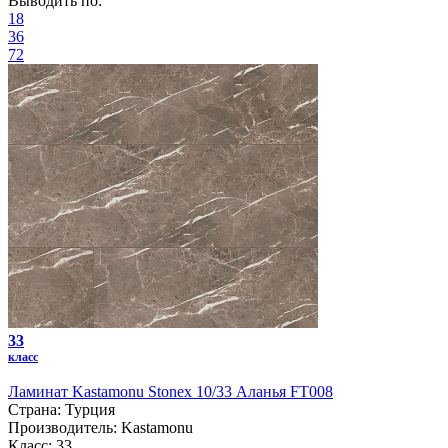
Выводить по:
18
36
72
33
класс
Ламинат Kastamonu Stonex 10/33 Аланья FT008
Страна:
Турция
Производитель:
Kastamonu
Класс:
33