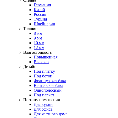
Страна
Германия
Китай
Россия
Турция
Швейцария
Толщина
8 мм
9 мм
10 мм
12 мм
Влагостойкость
Повышенная
Высокая
Дизайн
Под плитку
Под бетон
Французская ёлка
Венгерская ёлка
Однополосный
Под паркет
По типу помещения
Для кухни
Для офиса
Для частного дома