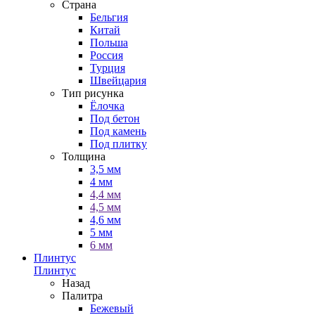
Страна
Бельгия
Китай
Польша
Россия
Турция
Швейцария
Тип рисунка
Ёлочка
Под бетон
Под камень
Под плитку
Толщина
3,5 мм
4 мм
4,4 мм
4,5 мм
4,6 мм
5 мм
6 мм
Плинтус
Плинтус
Назад
Палитра
Бежевый