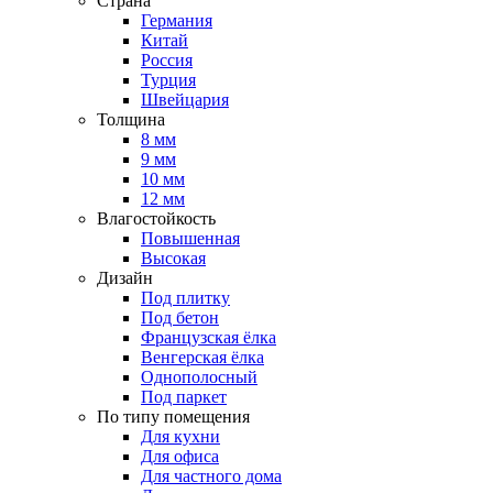
Страна
Германия
Китай
Россия
Турция
Швейцария
Толщина
8 мм
9 мм
10 мм
12 мм
Влагостойкость
Повышенная
Высокая
Дизайн
Под плитку
Под бетон
Французская ёлка
Венгерская ёлка
Однополосный
Под паркет
По типу помещения
Для кухни
Для офиса
Для частного дома