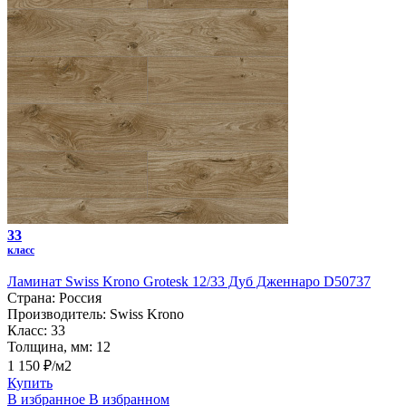
33
класс
Ламинат Swiss Krono Grotesk 12/33 Дуб Дженнаро D50737
Страна:
Россия
Производитель:
Swiss Krono
Класс:
33
Толщина, мм:
12
1 150 ₽/м2
Купить
В избранное
В избранном