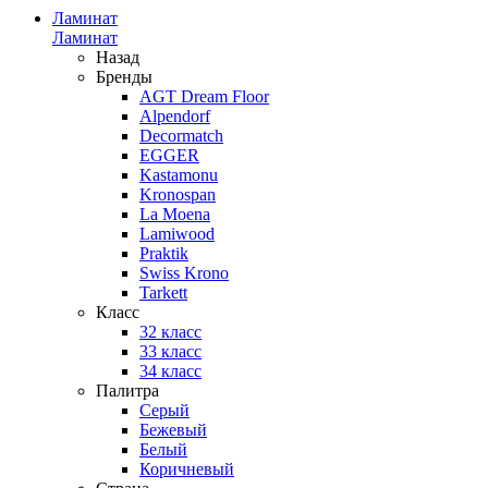
Ламинат
Ламинат
Назад
Бренды
AGT Dream Floor
Alpendorf
Decormatch
EGGER
Kastamonu
Kronospan
La Moena
Lamiwood
Praktik
Swiss Krono
Tarkett
Класс
32 класс
33 класс
34 класс
Палитра
Серый
Бежевый
Белый
Коричневый