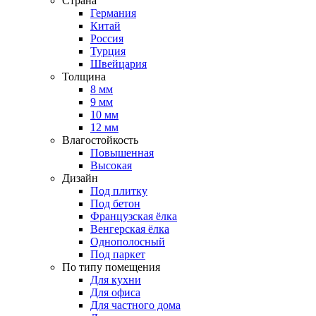
Страна
Германия
Китай
Россия
Турция
Швейцария
Толщина
8 мм
9 мм
10 мм
12 мм
Влагостойкость
Повышенная
Высокая
Дизайн
Под плитку
Под бетон
Французская ёлка
Венгерская ёлка
Однополосный
Под паркет
По типу помещения
Для кухни
Для офиса
Для частного дома