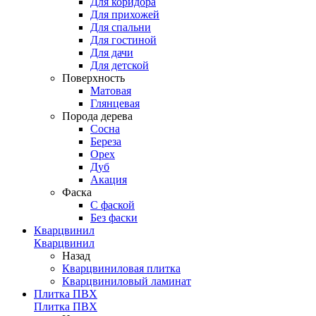
Для коридора
Для прихожей
Для спальни
Для гостиной
Для дачи
Для детской
Поверхность
Матовая
Глянцевая
Порода дерева
Сосна
Береза
Орех
Дуб
Акация
Фаска
С фаской
Без фаски
Кварцвинил
Кварцвинил
Назад
Кварцвиниловая плитка
Кварцвиниловый ламинат
Плитка ПВХ
Плитка ПВХ