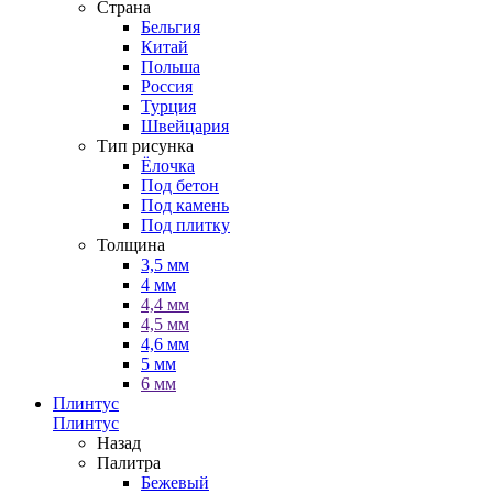
Страна
Бельгия
Китай
Польша
Россия
Турция
Швейцария
Тип рисунка
Ёлочка
Под бетон
Под камень
Под плитку
Толщина
3,5 мм
4 мм
4,4 мм
4,5 мм
4,6 мм
5 мм
6 мм
Плинтус
Плинтус
Назад
Палитра
Бежевый