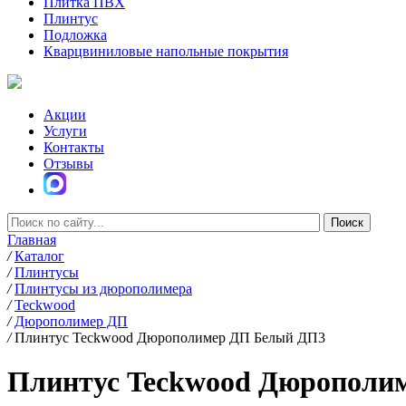
Плитка ПВХ
Плинтус
Подложка
Кварцвиниловые напольные покрытия
Акции
Услуги
Контакты
Отзывы
Главная
/
Каталог
/
Плинтусы
/
Плинтусы из дюрополимера
/
Teckwood
/
Дюрополимер ДП
/
Плинтус Teckwood Дюрополимер ДП Белый ДП3
Плинтус Teckwood Дюрополи