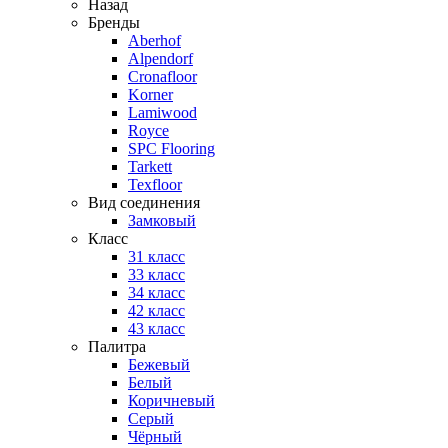
Назад
Бренды
Aberhof
Alpendorf
Cronafloor
Korner
Lamiwood
Royce
SPC Flooring
Tarkett
Texfloor
Вид соединения
Замковый
Класс
31 класс
33 класс
34 класс
42 класс
43 класс
Палитра
Бежевый
Белый
Коричневый
Серый
Чёрный