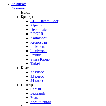
Ламинат
Ламинат
Назад
Бренды
AGT Dream Floor
Alpendorf
Decormatch
EGGER
Kastamonu
Kronospan
La Moena
Lamiwood
Praktik
Swiss Krono
Tarkett
Класс
32 класс
33 класс
34 класс
Палитра
Серый
Бежевый
Белый
Коричневый