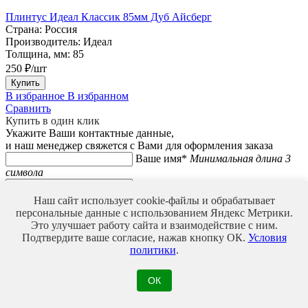
Плинтус Идеал Классик 85мм Дуб Айсберг
Страна:
Россия
Производитель:
Идеал
Толщина, мм:
85
250 ₽/шт
Купить
В избранное
В избранном
Сравнить
Купить в один клик
Укажите Ваши контактные данные,
и наш менеджер свяжется с Вами для оформления заказа
Ваше имя*
Минимальная длина 3
символа
Телефон*
Введите корректный
номер телефона
Наш сайт использует cookie-файлы и обрабатывает
Мы используем файлы Cookie для улучшения работы,
персональные данные с использованием Яндекс Метрики.
персонализации и повышения удобства пользования нашим
Это улучшает работу сайта и взаимодействие с ним.
сайтом. Продолжая посещать сайт, вы соглашаетесь на
Подтвердите ваше согласие, нажав кнопку ОК.
Условия
использование нами файлов Cookie.
политики
.
ОК