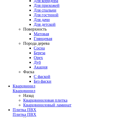
Для коридора
Для прихожей
Для спальни
Для гостиной
Для дачи
Для детской
Поверхность
Матовая
Глянцевая
Порода дерева
Сосна
Береза
Орех
Дуб
Акация
Фаска
С фаской
Без фаски
Кварцвинил
Кварцвинил
Назад
Кварцвиниловая плитка
Кварцвиниловый ламинат
Плитка ПВХ
Плитка ПВХ