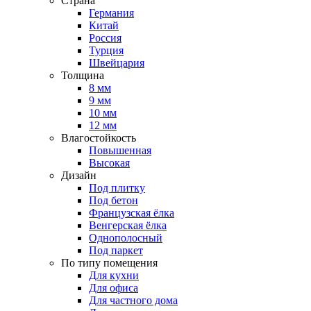
Страна
Германия
Китай
Россия
Турция
Швейцария
Толщина
8 мм
9 мм
10 мм
12 мм
Влагостойкость
Повышенная
Высокая
Дизайн
Под плитку
Под бетон
Французская ёлка
Венгерская ёлка
Однополосный
Под паркет
По типу помещения
Для кухни
Для офиса
Для частного дома