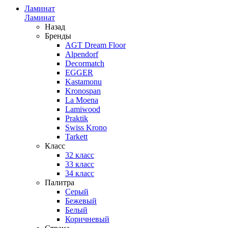
Ламинат
Ламинат
Назад
Бренды
AGT Dream Floor
Alpendorf
Decormatch
EGGER
Kastamonu
Kronospan
La Moena
Lamiwood
Praktik
Swiss Krono
Tarkett
Класс
32 класс
33 класс
34 класс
Палитра
Серый
Бежевый
Белый
Коричневый