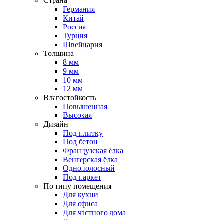
Страна
Германия
Китай
Россия
Турция
Швейцария
Толщина
8 мм
9 мм
10 мм
12 мм
Влагостойкость
Повышенная
Высокая
Дизайн
Под плитку
Под бетон
Французская ёлка
Венгерская ёлка
Однополосный
Под паркет
По типу помещения
Для кухни
Для офиса
Для частного дома