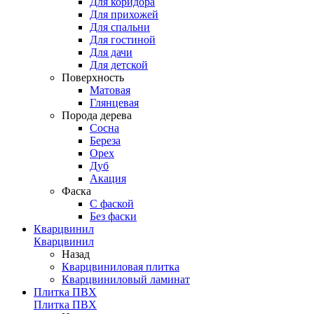
Для коридора
Для прихожей
Для спальни
Для гостиной
Для дачи
Для детской
Поверхность
Матовая
Глянцевая
Порода дерева
Сосна
Береза
Орех
Дуб
Акация
Фаска
С фаской
Без фаски
Кварцвинил
Кварцвинил
Назад
Кварцвиниловая плитка
Кварцвиниловый ламинат
Плитка ПВХ
Плитка ПВХ