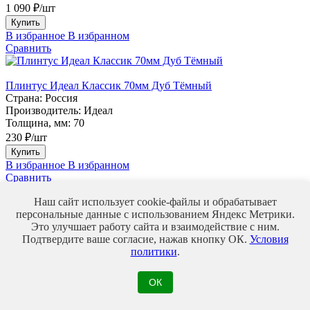
1 090 ₽/шт
Купить
В избранное
В избранном
Сравнить
Плинтус Идеал Классик 70мм Дуб Тёмный
Страна:
Россия
Производитель:
Идеал
Толщина, мм:
70
230 ₽/шт
Купить
В избранное
В избранном
Сравнить
Купить в один клик
Наш сайт использует cookie-файлы и обрабатывает
Укажите Ваши контактные данные,
персональные данные с использованием Яндекс Метрики.
и наш менеджер свяжется с Вами для оформления заказа
Это улучшает работу сайта и взаимодействие с ним.
Ваше имя*
Минимальная длина 3
Подтвердите ваше согласие, нажав кнопку ОК.
Условия
символа
политики
.
Телефон*
Введите корректный
номер телефона
Мы используем файлы Cookie для улучшения работы,
ОК
персонализации и повышения удобства пользования нашим
сайтом. Продолжая посещать сайт, вы соглашаетесь на