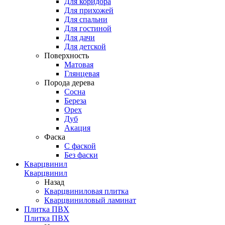
Для коридора
Для прихожей
Для спальни
Для гостиной
Для дачи
Для детской
Поверхность
Матовая
Глянцевая
Порода дерева
Сосна
Береза
Орех
Дуб
Акация
Фаска
С фаской
Без фаски
Кварцвинил
Кварцвинил
Назад
Кварцвиниловая плитка
Кварцвиниловый ламинат
Плитка ПВХ
Плитка ПВХ