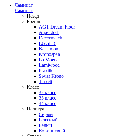
Ламинат
Ламинат
Назад
Бренды
AGT Dream Floor
Alpendorf
Decormatch
EGGER
Kastamonu
Kronospan
La Moena
Lamiwood
Praktik
Swiss Krono
Tarkett
Класс
32 класс
33 класс
34 класс
Палитра
Серый
Бежевый
Белый
Коричневый