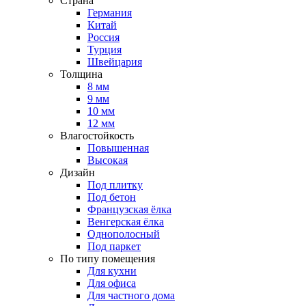
Страна
Германия
Китай
Россия
Турция
Швейцария
Толщина
8 мм
9 мм
10 мм
12 мм
Влагостойкость
Повышенная
Высокая
Дизайн
Под плитку
Под бетон
Французская ёлка
Венгерская ёлка
Однополосный
Под паркет
По типу помещения
Для кухни
Для офиса
Для частного дома