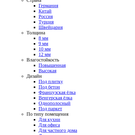
Страна
Германия
Китай
Россия
Турция
Швейцария
Толщина
8 мм
9 мм
10 мм
12 мм
Влагостойкость
Повышенная
Высокая
Дизайн
Под плитку
Под бетон
Французская ёлка
Венгерская ёлка
Однополосный
Под паркет
По типу помещения
Для кухни
Для офиса
Для частного дома