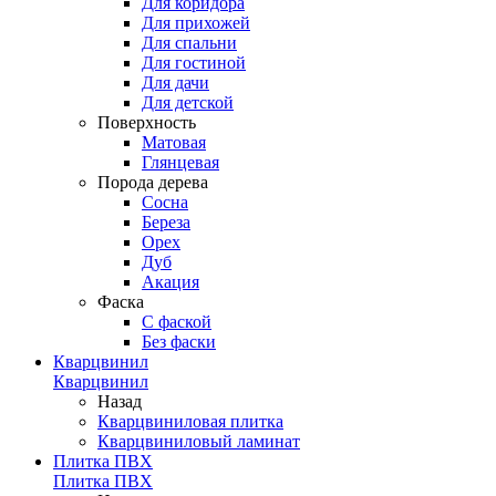
Для коридора
Для прихожей
Для спальни
Для гостиной
Для дачи
Для детской
Поверхность
Матовая
Глянцевая
Порода дерева
Сосна
Береза
Орех
Дуб
Акация
Фаска
С фаской
Без фаски
Кварцвинил
Кварцвинил
Назад
Кварцвиниловая плитка
Кварцвиниловый ламинат
Плитка ПВХ
Плитка ПВХ