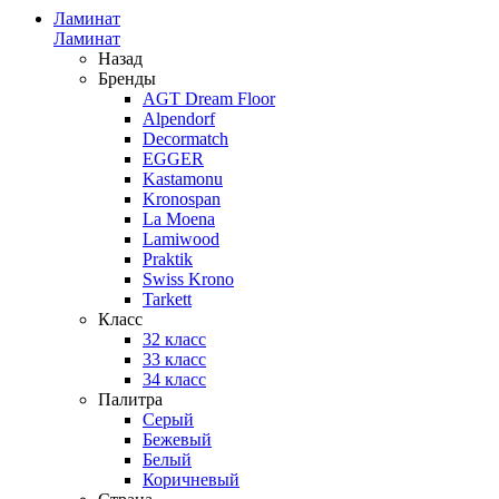
Ламинат
Ламинат
Назад
Бренды
AGT Dream Floor
Alpendorf
Decormatch
EGGER
Kastamonu
Kronospan
La Moena
Lamiwood
Praktik
Swiss Krono
Tarkett
Класс
32 класс
33 класс
34 класс
Палитра
Серый
Бежевый
Белый
Коричневый