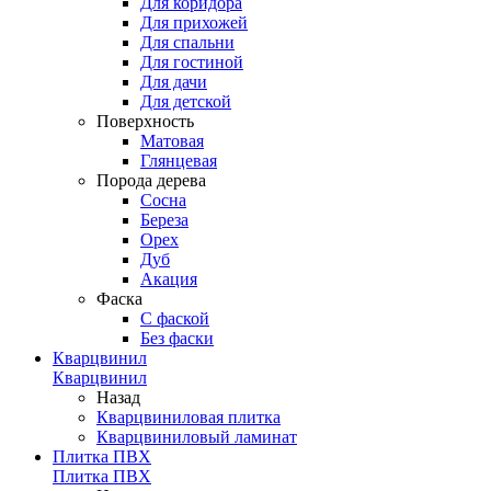
Для коридора
Для прихожей
Для спальни
Для гостиной
Для дачи
Для детской
Поверхность
Матовая
Глянцевая
Порода дерева
Сосна
Береза
Орех
Дуб
Акация
Фаска
С фаской
Без фаски
Кварцвинил
Кварцвинил
Назад
Кварцвиниловая плитка
Кварцвиниловый ламинат
Плитка ПВХ
Плитка ПВХ