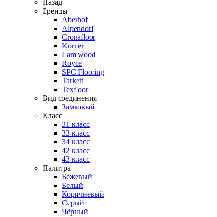
Назад
Бренды
Aberhof
Alpendorf
Cronafloor
Korner
Lamiwood
Royce
SPC Flooring
Tarkett
Texfloor
Вид соединения
Замковый
Класс
31 класс
33 класс
34 класс
42 класс
43 класс
Палитра
Бежевый
Белый
Коричневый
Серый
Чёрный