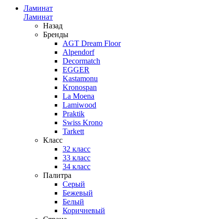
Ламинат
Ламинат
Назад
Бренды
AGT Dream Floor
Alpendorf
Decormatch
EGGER
Kastamonu
Kronospan
La Moena
Lamiwood
Praktik
Swiss Krono
Tarkett
Класс
32 класс
33 класс
34 класс
Палитра
Серый
Бежевый
Белый
Коричневый