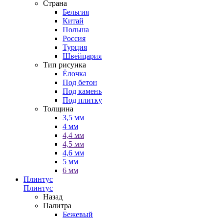
Страна
Бельгия
Китай
Польша
Россия
Турция
Швейцария
Тип рисунка
Ёлочка
Под бетон
Под камень
Под плитку
Толщина
3,5 мм
4 мм
4,4 мм
4,5 мм
4,6 мм
5 мм
6 мм
Плинтус
Плинтус
Назад
Палитра
Бежевый