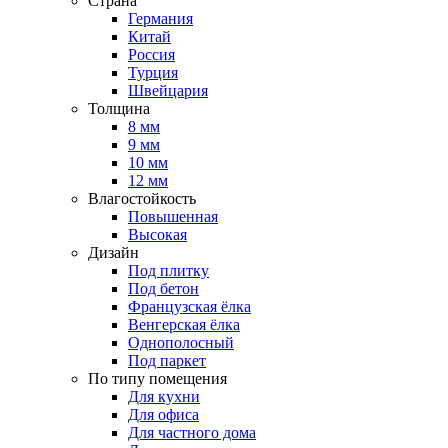
Страна
Германия
Китай
Россия
Турция
Швейцария
Толщина
8 мм
9 мм
10 мм
12 мм
Влагостойкость
Повышенная
Высокая
Дизайн
Под плитку
Под бетон
Французская ёлка
Венгерская ёлка
Однополосный
Под паркет
По типу помещения
Для кухни
Для офиса
Для частного дома