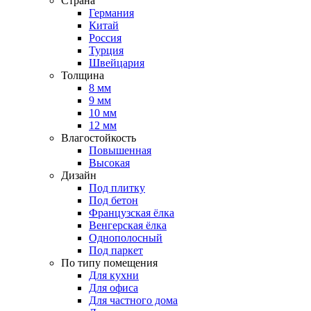
Страна
Германия
Китай
Россия
Турция
Швейцария
Толщина
8 мм
9 мм
10 мм
12 мм
Влагостойкость
Повышенная
Высокая
Дизайн
Под плитку
Под бетон
Французская ёлка
Венгерская ёлка
Однополосный
Под паркет
По типу помещения
Для кухни
Для офиса
Для частного дома