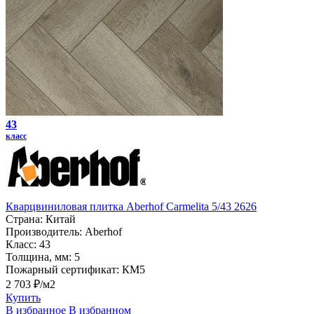
43
класс
Кварцвиниловая плитка Aberhof Carmelita 5/43 2626
Страна:
Китай
Производитель:
Aberhof
Класс:
43
Толщина, мм:
5
Пожарный сертификат:
КМ5
2 703 ₽/м2
Купить
В избранное
В избранном