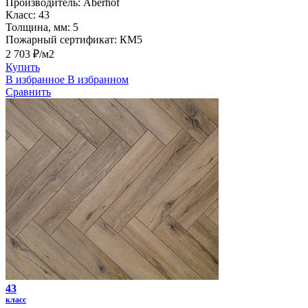
Производитель:
Aberhof
Класс:
43
Толщина, мм:
5
Пожарный сертификат:
КМ5
2 703 ₽/м2
Купить
В избранное
В избранном
Сравнить
43
класс