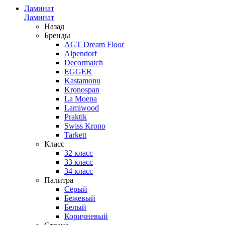
Ламинат
Ламинат
Назад
Бренды
AGT Dream Floor
Alpendorf
Decormatch
EGGER
Kastamonu
Kronospan
La Moena
Lamiwood
Praktik
Swiss Krono
Tarkett
Класс
32 класс
33 класс
34 класс
Палитра
Серый
Бежевый
Белый
Коричневый