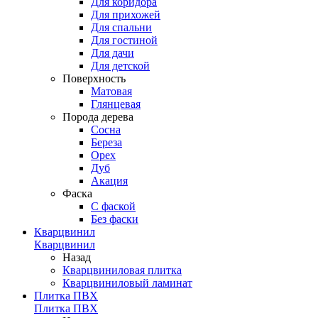
Для коридора
Для прихожей
Для спальни
Для гостиной
Для дачи
Для детской
Поверхность
Матовая
Глянцевая
Порода дерева
Сосна
Береза
Орех
Дуб
Акация
Фаска
С фаской
Без фаски
Кварцвинил
Кварцвинил
Назад
Кварцвиниловая плитка
Кварцвиниловый ламинат
Плитка ПВХ
Плитка ПВХ