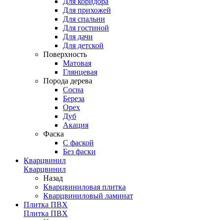
Для коридора
Для прихожей
Для спальни
Для гостиной
Для дачи
Для детской
Поверхность
Матовая
Глянцевая
Порода дерева
Сосна
Береза
Орех
Дуб
Акация
Фаска
С фаской
Без фаски
Кварцвинил
Кварцвинил
Назад
Кварцвиниловая плитка
Кварцвиниловый ламинат
Плитка ПВХ
Плитка ПВХ