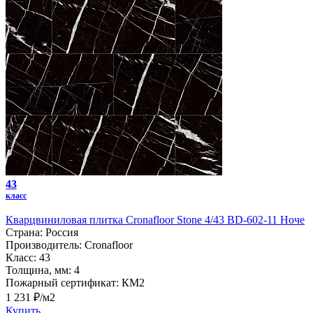
43
класс
Кварцвиниловая плитка Cronafloor Stone 4/43 BD-602-11 Ноче
Страна:
Россия
Производитель:
Cronafloor
Класс:
43
Толщина, мм:
4
Пожарный сертификат:
КМ2
1 231 ₽/м2
Купить