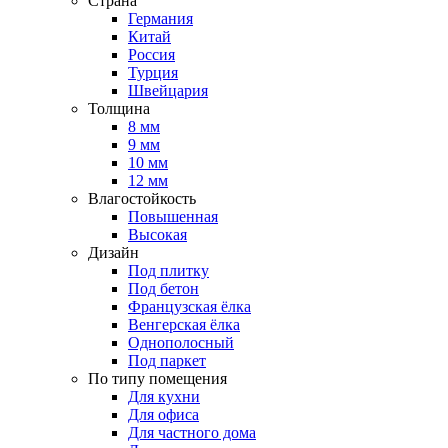
Страна
Германия
Китай
Россия
Турция
Швейцария
Толщина
8 мм
9 мм
10 мм
12 мм
Влагостойкость
Повышенная
Высокая
Дизайн
Под плитку
Под бетон
Французская ёлка
Венгерская ёлка
Однополосный
Под паркет
По типу помещения
Для кухни
Для офиса
Для частного дома