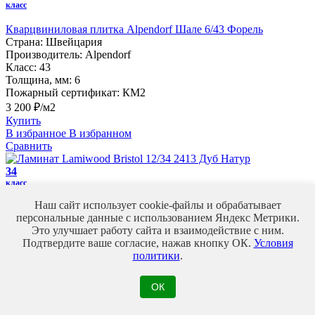
класс
Кварцвиниловая плитка Alpendorf Шале 6/43 Форель
Страна:
Швейцария
Производитель:
Alpendorf
Класс:
43
Толщина, мм:
6
Пожарный сертификат:
КМ2
3 200 ₽/м2
Купить
В избранное
В избранном
Сравнить
34
класс
Наш сайт использует cookie-файлы и обрабатывает
Ламинат Lamiwood Bristol 12/34 2413 Дуб Натур
персональные данные с использованием Яндекс Метрики.
Страна:
Китай
Это улучшает работу сайта и взаимодействие с ним.
Производитель:
Lamiwood
Подтвердите ваше согласие, нажав кнопку ОК.
Условия
Класс:
34
политики
.
Толщина, мм:
12
Пожарный сертификат:
КМ2
1 500 ₽/м2
ОК
Купить
В избранное
В избранном