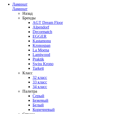
Ламинат
Ламинат
Назад
Бренды
AGT Dream Floor
Alpendorf
Decormatch
EGGER
Kastamonu
Kronospan
La Moena
Lamiwood
Praktik
Swiss Krono
Tarkett
Класс
32 класс
33 класс
34 класс
Палитра
Серый
Бежевый
Белый
Коричневый