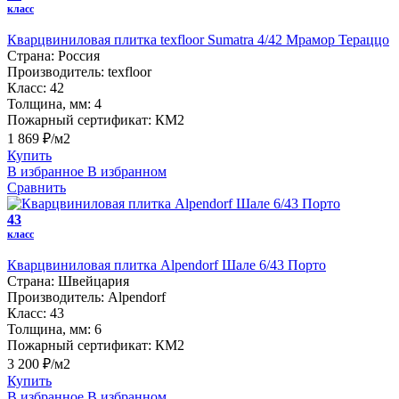
класс
Кварцвиниловая плитка texfloor Sumatra 4/42 Мрамор Тераццо
Страна:
Россия
Производитель:
texfloor
Класс:
42
Толщина, мм:
4
Пожарный сертификат:
КМ2
1 869 ₽/м2
Купить
В избранное
В избранном
Сравнить
43
класс
Кварцвиниловая плитка Alpendorf Шале 6/43 Порто
Страна:
Швейцария
Производитель:
Alpendorf
Класс:
43
Толщина, мм:
6
Пожарный сертификат:
КМ2
3 200 ₽/м2
Купить
В избранное
В избранном