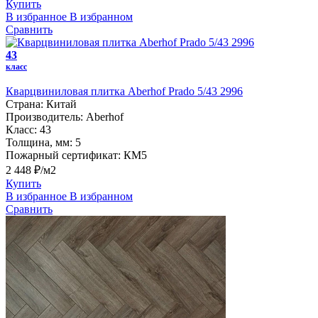
Купить
В избранное
В избранном
Сравнить
43
класс
Кварцвиниловая плитка Aberhof Prado 5/43 2996
Страна:
Китай
Производитель:
Aberhof
Класс:
43
Толщина, мм:
5
Пожарный сертификат:
КМ5
2 448 ₽/м2
Купить
В избранное
В избранном
Сравнить