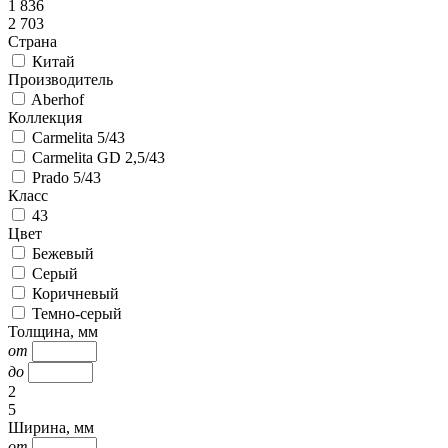
1 836
2 703
Страна
Китай
Производитель
Aberhof
Коллекция
Carmelita 5/43
Carmelita GD 2,5/43
Prado 5/43
Класс
43
Цвет
Бежевый
Серый
Коричневый
Темно-серый
Толщина, мм
от
до
2
5
Ширина, мм
от