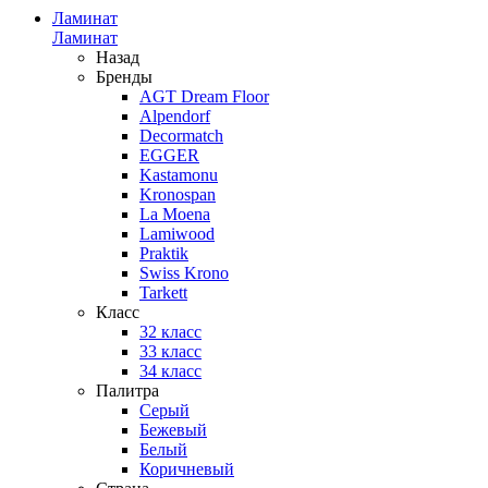
Ламинат
Ламинат
Назад
Бренды
AGT Dream Floor
Alpendorf
Decormatch
EGGER
Kastamonu
Kronospan
La Moena
Lamiwood
Praktik
Swiss Krono
Tarkett
Класс
32 класс
33 класс
34 класс
Палитра
Серый
Бежевый
Белый
Коричневый