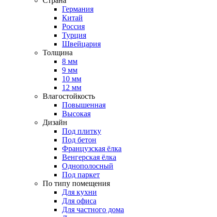
Страна
Германия
Китай
Россия
Турция
Швейцария
Толщина
8 мм
9 мм
10 мм
12 мм
Влагостойкость
Повышенная
Высокая
Дизайн
Под плитку
Под бетон
Французская ёлка
Венгерская ёлка
Однополосный
Под паркет
По типу помещения
Для кухни
Для офиса
Для частного дома