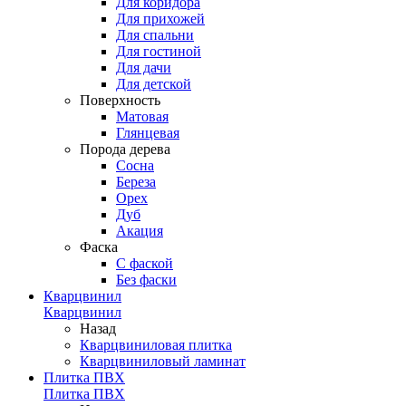
Для коридора
Для прихожей
Для спальни
Для гостиной
Для дачи
Для детской
Поверхность
Матовая
Глянцевая
Порода дерева
Сосна
Береза
Орех
Дуб
Акация
Фаска
С фаской
Без фаски
Кварцвинил
Кварцвинил
Назад
Кварцвиниловая плитка
Кварцвиниловый ламинат
Плитка ПВХ
Плитка ПВХ