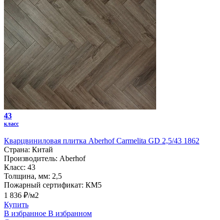
43
класс
Кварцвиниловая плитка Aberhof Carmelita GD 2,5/43 1862
Страна:
Китай
Производитель:
Aberhof
Класс:
43
Толщина, мм:
2,5
Пожарный сертификат:
КМ5
1 836 ₽/м2
Купить
В избранное
В избранном