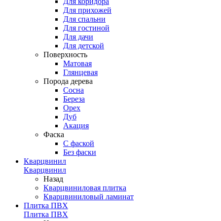
Для коридора
Для прихожей
Для спальни
Для гостиной
Для дачи
Для детской
Поверхность
Матовая
Глянцевая
Порода дерева
Сосна
Береза
Орех
Дуб
Акация
Фаска
С фаской
Без фаски
Кварцвинил
Кварцвинил
Назад
Кварцвиниловая плитка
Кварцвиниловый ламинат
Плитка ПВХ
Плитка ПВХ