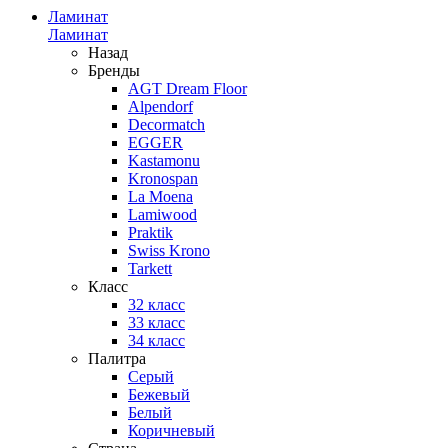
Ламинат
Ламинат
Назад
Бренды
AGT Dream Floor
Alpendorf
Decormatch
EGGER
Kastamonu
Kronospan
La Moena
Lamiwood
Praktik
Swiss Krono
Tarkett
Класс
32 класс
33 класс
34 класс
Палитра
Серый
Бежевый
Белый
Коричневый