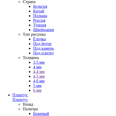
Страна
Бельгия
Китай
Польша
Россия
Турция
Швейцария
Тип рисунка
Ёлочка
Под бетон
Под камень
Под плитку
Толщина
3,5 мм
4 мм
4,4 мм
4,5 мм
4,6 мм
5 мм
6 мм
Плинтус
Плинтус
Назад
Палитра
Бежевый