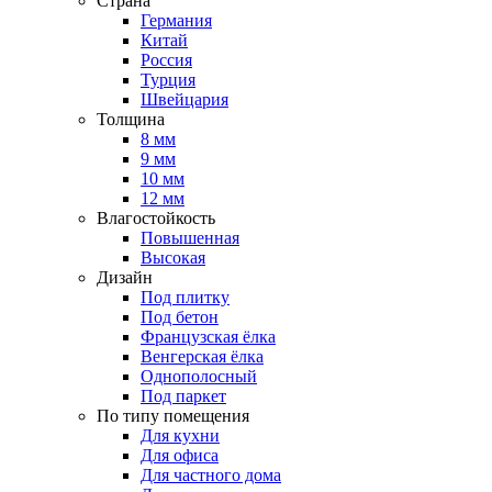
Страна
Германия
Китай
Россия
Турция
Швейцария
Толщина
8 мм
9 мм
10 мм
12 мм
Влагостойкость
Повышенная
Высокая
Дизайн
Под плитку
Под бетон
Французская ёлка
Венгерская ёлка
Однополосный
Под паркет
По типу помещения
Для кухни
Для офиса
Для частного дома