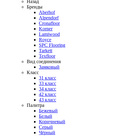
Назад
Бренды
Aberhof
Alpendorf
Cronafloor
Korner
Lamiwood
Royce
SPC Flooring
Tarkett
Texfloor
Вид соединения
Замковый
Класс
31 класс
33 класс
34 класс
42 класс
43 класс
Палитра
Бежевый
Белый
Коричневый
Серый
Чёрный