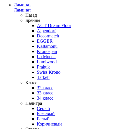
Ламинат
Ламинат
Назад
Бренды
AGT Dream Floor
Alpendorf
Decormatch
EGGER
Kastamonu
Kronospan
La Moena
Lamiwood
Praktik
Swiss Krono
Tarkett
Класс
32 класс
33 класс
34 класс
Палитра
Серый
Бежевый
Белый
Коричневый