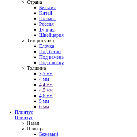
Страна
Бельгия
Китай
Польша
Россия
Турция
Швейцария
Тип рисунка
Ёлочка
Под бетон
Под камень
Под плитку
Толщина
3,5 мм
4 мм
4,4 мм
4,5 мм
4,6 мм
5 мм
6 мм
Плинтус
Плинтус
Назад
Палитра
Бежевый