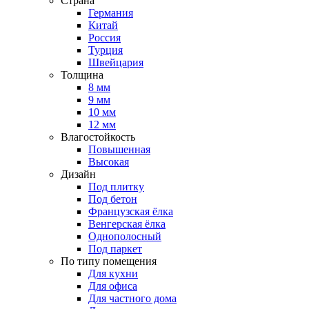
Страна
Германия
Китай
Россия
Турция
Швейцария
Толщина
8 мм
9 мм
10 мм
12 мм
Влагостойкость
Повышенная
Высокая
Дизайн
Под плитку
Под бетон
Французская ёлка
Венгерская ёлка
Однополосный
Под паркет
По типу помещения
Для кухни
Для офиса
Для частного дома