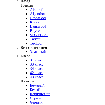
Назад
Бренды
Aberhof
Alpendorf
Cronafloor
Korner
Lamiwood
Royce
SPC Flooring
Tarkett
Texfloor
Вид соединения
Замковый
Класс
31 класс
33 класс
34 класс
42 класс
43 класс
Палитра
Бежевый
Белый
Коричневый
Серый
Чёрный