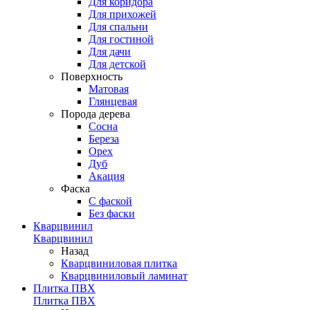
Для коридора
Для прихожей
Для спальни
Для гостиной
Для дачи
Для детской
Поверхность
Матовая
Глянцевая
Порода дерева
Сосна
Береза
Орех
Дуб
Акация
Фаска
С фаской
Без фаски
Кварцвинил
Кварцвинил
Назад
Кварцвиниловая плитка
Кварцвиниловый ламинат
Плитка ПВХ
Плитка ПВХ