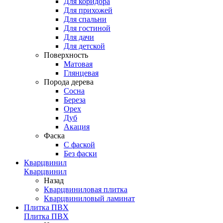
Для коридора
Для прихожей
Для спальни
Для гостиной
Для дачи
Для детской
Поверхность
Матовая
Глянцевая
Порода дерева
Сосна
Береза
Орех
Дуб
Акация
Фаска
С фаской
Без фаски
Кварцвинил
Кварцвинил
Назад
Кварцвиниловая плитка
Кварцвиниловый ламинат
Плитка ПВХ
Плитка ПВХ