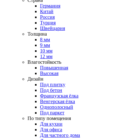
Страна
Германия
Китай
Россия
Турция
Швейцария
Толщина
8 мм
9 мм
10 мм
12 мм
Влагостойкость
Повышенная
Высокая
Дизайн
Под плитку
Под бетон
Французская ёлка
Венгерская ёлка
Однополосный
Под паркет
По типу помещения
Для кухни
Для офиса
Для частного дома