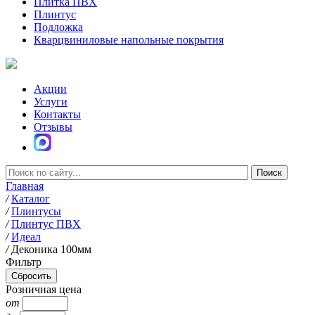
Плитка ПВХ
Плинтус
Подложка
Кварцвиниловые напольные покрытия
Акции
Услуги
Контакты
Отзывы
Главная
/
Каталог
/
Плинтусы
/
Плинтус ПВХ
/
Идеал
/
Деконика 100мм
Фильтр
Розничная цена
от