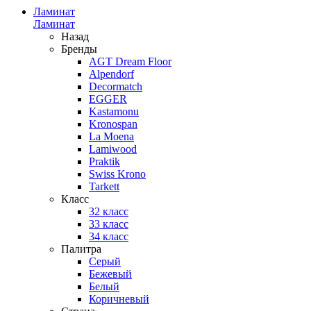
Ламинат
Ламинат
Назад
Бренды
AGT Dream Floor
Alpendorf
Decormatch
EGGER
Kastamonu
Kronospan
La Moena
Lamiwood
Praktik
Swiss Krono
Tarkett
Класс
32 класс
33 класс
34 класс
Палитра
Серый
Бежевый
Белый
Коричневый