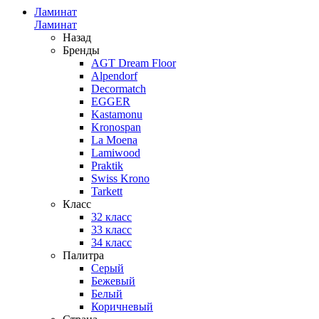
Ламинат
Ламинат
Назад
Бренды
AGT Dream Floor
Alpendorf
Decormatch
EGGER
Kastamonu
Kronospan
La Moena
Lamiwood
Praktik
Swiss Krono
Tarkett
Класс
32 класс
33 класс
34 класс
Палитра
Серый
Бежевый
Белый
Коричневый