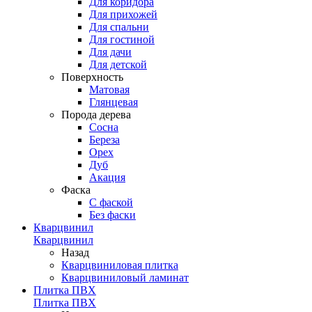
Для коридора
Для прихожей
Для спальни
Для гостиной
Для дачи
Для детской
Поверхность
Матовая
Глянцевая
Порода дерева
Сосна
Береза
Орех
Дуб
Акация
Фаска
С фаской
Без фаски
Кварцвинил
Кварцвинил
Назад
Кварцвиниловая плитка
Кварцвиниловый ламинат
Плитка ПВХ
Плитка ПВХ