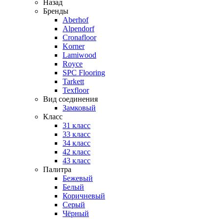
Назад
Бренды
Aberhof
Alpendorf
Cronafloor
Korner
Lamiwood
Royce
SPC Flooring
Tarkett
Texfloor
Вид соединения
Замковый
Класс
31 класс
33 класс
34 класс
42 класс
43 класс
Палитра
Бежевый
Белый
Коричневый
Серый
Чёрный