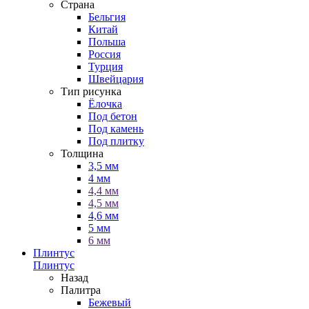
Страна
Бельгия
Китай
Польша
Россия
Турция
Швейцария
Тип рисунка
Ёлочка
Под бетон
Под камень
Под плитку
Толщина
3,5 мм
4 мм
4,4 мм
4,5 мм
4,6 мм
5 мм
6 мм
Плинтус
Плинтус
Назад
Палитра
Бежевый