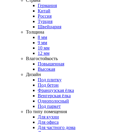
Страна
Германия
Китай
Россия
Турция
Швейцария
Толщина
8 мм
9 мм
10 мм
12 мм
Влагостойкость
Повышенная
Высокая
Дизайн
Под плитку
Под бетон
Французская ёлка
Венгерская ёлка
Однополосный
Под паркет
По типу помещения
Для кухни
Для офиса
Для частного дома