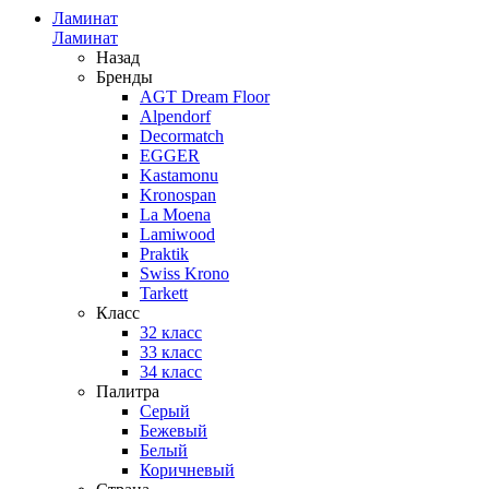
Ламинат
Ламинат
Назад
Бренды
AGT Dream Floor
Alpendorf
Decormatch
EGGER
Kastamonu
Kronospan
La Moena
Lamiwood
Praktik
Swiss Krono
Tarkett
Класс
32 класс
33 класс
34 класс
Палитра
Серый
Бежевый
Белый
Коричневый