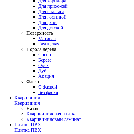
Для коридора
Для прихожей
Для спальни
Для гостиной
Для дачи
Для детской
Поверхность
Матовая
Глянцевая
Порода дерева
Сосна
Береза
Орех
Дуб
Акация
Фаска
С фаской
Без фаски
Кварцвинил
Кварцвинил
Назад
Кварцвиниловая плитка
Кварцвиниловый ламинат
Плитка ПВХ
Плитка ПВХ