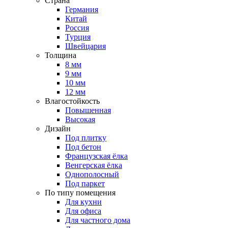
Страна
Германия
Китай
Россия
Турция
Швейцария
Толщина
8 мм
9 мм
10 мм
12 мм
Влагостойкость
Повышенная
Высокая
Дизайн
Под плитку
Под бетон
Французская ёлка
Венгерская ёлка
Однополосный
Под паркет
По типу помещения
Для кухни
Для офиса
Для частного дома