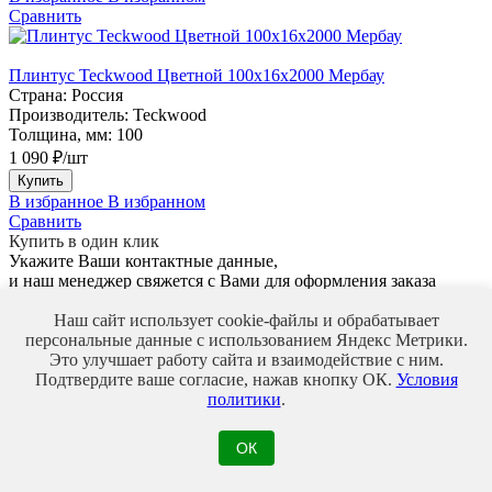
Сравнить
Плинтус Teckwood Цветной 100x16х2000 Мербау
Страна:
Россия
Производитель:
Teckwood
Толщина, мм:
100
1 090 ₽/шт
Купить
В избранное
В избранном
Сравнить
Купить в один клик
Укажите Ваши контактные данные,
и наш менеджер свяжется с Вами для оформления заказа
Ваше имя*
Минимальная длина 3
Наш сайт использует cookie-файлы и обрабатывает
символа
персональные данные с использованием Яндекс Метрики.
Телефон*
Введите корректный
Это улучшает работу сайта и взаимодействие с ним.
номер телефона
Подтвердите ваше согласие, нажав кнопку ОК.
Условия
Мы используем файлы Cookie для улучшения работы,
политики
.
персонализации и повышения удобства пользования нашим
сайтом. Продолжая посещать сайт, вы соглашаетесь на
использование нами файлов Cookie.
ОК