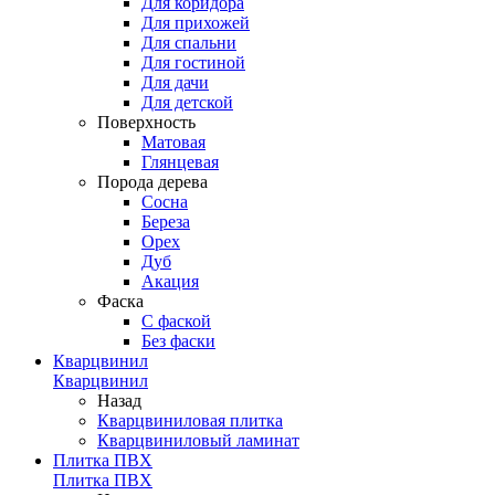
Для коридора
Для прихожей
Для спальни
Для гостиной
Для дачи
Для детской
Поверхность
Матовая
Глянцевая
Порода дерева
Сосна
Береза
Орех
Дуб
Акация
Фаска
С фаской
Без фаски
Кварцвинил
Кварцвинил
Назад
Кварцвиниловая плитка
Кварцвиниловый ламинат
Плитка ПВХ
Плитка ПВХ