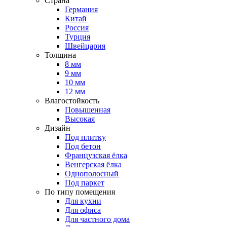
Страна
Германия
Китай
Россия
Турция
Швейцария
Толщина
8 мм
9 мм
10 мм
12 мм
Влагостойкость
Повышенная
Высокая
Дизайн
Под плитку
Под бетон
Французская ёлка
Венгерская ёлка
Однополосный
Под паркет
По типу помещения
Для кухни
Для офиса
Для частного дома