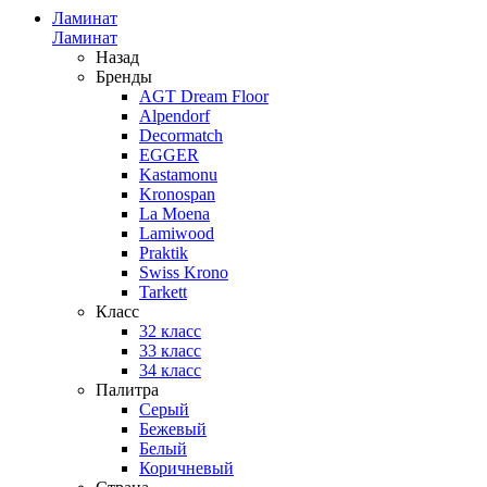
Ламинат
Ламинат
Назад
Бренды
AGT Dream Floor
Alpendorf
Decormatch
EGGER
Kastamonu
Kronospan
La Moena
Lamiwood
Praktik
Swiss Krono
Tarkett
Класс
32 класс
33 класс
34 класс
Палитра
Серый
Бежевый
Белый
Коричневый