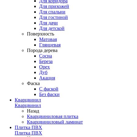
Для коридора
Для прихожей
Для спальни
Для гостиной
Для дачи
Для детской
Поверхность
Матовая
Глянцевая
Порода дерева
Сосна
Береза
Орех
Дуб
Акация
Фаска
С фаской
Без фаски
Кварцвинил
Кварцвинил
Назад
Кварцвиниловая плитка
Кварцвиниловый ламинат
Плитка ПВХ
Плитка ПВХ