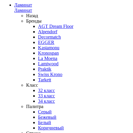
Ламинат
Ламинат
Назад
Бренды
AGT Dream Floor
Alpendorf
Decormatch
EGGER
Kastamonu
Kronospan
La Moena
Lamiwood
Praktik
Swiss Krono
Tarkett
Класс
32 класс
33 класс
34 класс
Палитра
Серый
Бежевый
Белый
Коричневый