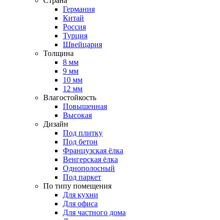
Страна
Германия
Китай
Россия
Турция
Швейцария
Толщина
8 мм
9 мм
10 мм
12 мм
Влагостойкость
Повышенная
Высокая
Дизайн
Под плитку
Под бетон
Французская ёлка
Венгерская ёлка
Однополосный
Под паркет
По типу помещения
Для кухни
Для офиса
Для частного дома