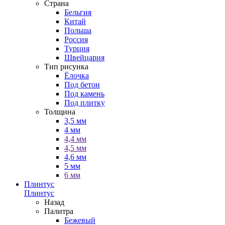
Страна
Бельгия
Китай
Польша
Россия
Турция
Швейцария
Тип рисунка
Ёлочка
Под бетон
Под камень
Под плитку
Толщина
3,5 мм
4 мм
4,4 мм
4,5 мм
4,6 мм
5 мм
6 мм
Плинтус
Плинтус
Назад
Палитра
Бежевый