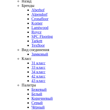
Назад
Бренды
Aberhof
Alpendorf
Cronafloor
Korner
Lamiwood
Royce
SPC Flooring
Tarkett
Texfloor
Вид соединения
Замковый
Класс
31 класс
33 класс
34 класс
42 класс
43 класс
Палитра
Бежевый
Белый
Коричневый
Серый
Чёрный