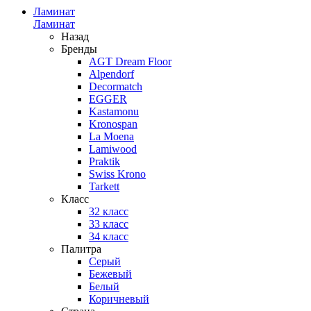
Ламинат
Ламинат
Назад
Бренды
AGT Dream Floor
Alpendorf
Decormatch
EGGER
Kastamonu
Kronospan
La Moena
Lamiwood
Praktik
Swiss Krono
Tarkett
Класс
32 класс
33 класс
34 класс
Палитра
Серый
Бежевый
Белый
Коричневый