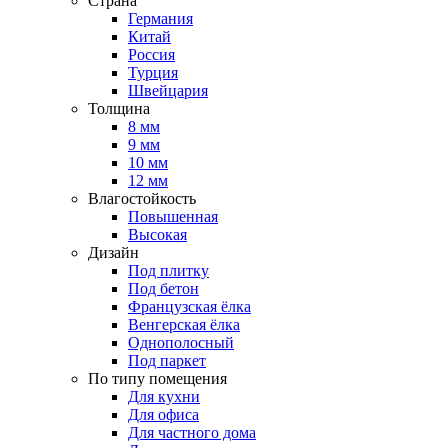
Страна
Германия
Китай
Россия
Турция
Швейцария
Толщина
8 мм
9 мм
10 мм
12 мм
Влагостойкость
Повышенная
Высокая
Дизайн
Под плитку
Под бетон
Французская ёлка
Венгерская ёлка
Однополосный
Под паркет
По типу помещения
Для кухни
Для офиса
Для частного дома