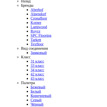
Назад
Бренды
Aberhof
Alpendorf
Cronafloor
Korner
Lamiwood
Royce
SPC Flooring
Tarkett
Texfloor
Вид соединения
Замковый
Класс
31 класс
33 класс
34 класс
42 класс
43 класс
Палитра
Бежевый
Белый
Коричневый
Серый
Чёрный