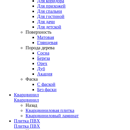
Для коридора
Для прихожей
Для спальни
Для гостиной
Для дачи
Для детской
Поверхность
Матовая
Глянцевая
Порода дерева
Сосна
Береза
Орех
Дуб
Акация
Фаска
С фаской
Без фаски
Кварцвинил
Кварцвинил
Назад
Кварцвиниловая плитка
Кварцвиниловый ламинат
Плитка ПВХ
Плитка ПВХ