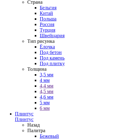
Страна
Бельгия
Китай
Польша
Россия
Турция
Швейцария
Тип рисунка
Ёлочка
Под бетон
Под камень
Под плитку
Толщина
3,5 мм
4 мм
4,4 мм
4,5 мм
4,6 мм
5 мм
6 мм
Плинтус
Плинтус
Назад
Палитра
Бежевый