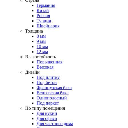
Страна
Германия
Китай
Россия
Турция
Швейцария
Толщина
8 мм
9 мм
10 мм
12 мм
Влагостойкость
Повышенная
Высокая
Дизайн
Под плитку
Под бетон
Французская ёлка
Венгерская ёлка
Однополосный
Под паркет
По типу помещения
Для кухни
Для офиса
Для частного дома