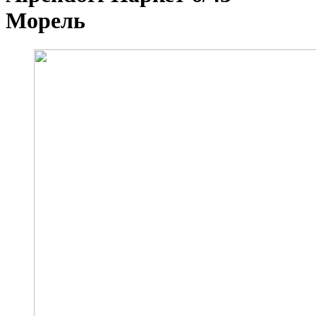
Морель