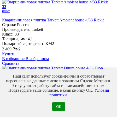
33
класс
Кварцвиниловая плитка Tarkett Ambient house 4/33 Rickie
Страна:
Россия
Производитель:
Tarkett
Класс:
33
Толщина, мм:
4,1
Пожарный сертификат:
КМ2
2 409 ₽/м2
Купить
В избранное
В избранном
Сравнить
33
Наш сайт использует cookie-файлы и обрабатывает
класс
персональные данные с использованием Яндекс Метрики.
Это улучшает работу сайта и взаимодействие с ним.
Кварцвиниловая плитка Tarkett Future house 4/33 Dion
Подтвердите ваше согласие, нажав кнопку ОК.
Условия
Страна:
Россия
политики
.
Производитель:
Tarkett
Класс:
33
Толщина, мм:
4,1
ОК
Пожарный сертификат:
КМ2
1 973 ₽/м2