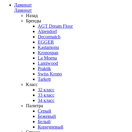
Ламинат
Ламинат
Назад
Бренды
AGT Dream Floor
Alpendorf
Decormatch
EGGER
Kastamonu
Kronospan
La Moena
Lamiwood
Praktik
Swiss Krono
Tarkett
Класс
32 класс
33 класс
34 класс
Палитра
Серый
Бежевый
Белый
Коричневый