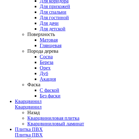
Для коридора
Для прихожей
Для спальни
Для гостиной
Для дачи
Для детской
Поверхность
Матовая
Глянцевая
Порода дерева
Сосна
Береза
Орех
Дуб
Акация
Фаска
С фаской
Без фаски
Кварцвинил
Кварцвинил
Назад
Кварцвиниловая плитка
Кварцвиниловый ламинат
Плитка ПВХ
Плитка ПВХ