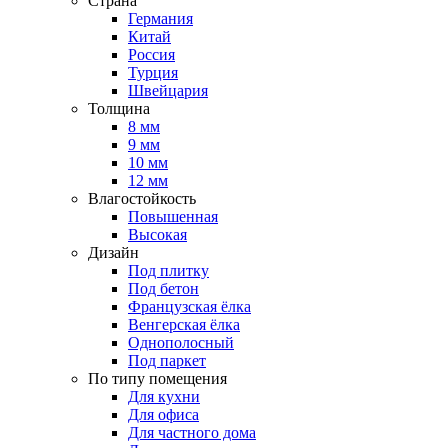
Страна
Германия
Китай
Россия
Турция
Швейцария
Толщина
8 мм
9 мм
10 мм
12 мм
Влагостойкость
Повышенная
Высокая
Дизайн
Под плитку
Под бетон
Французская ёлка
Венгерская ёлка
Однополосный
Под паркет
По типу помещения
Для кухни
Для офиса
Для частного дома