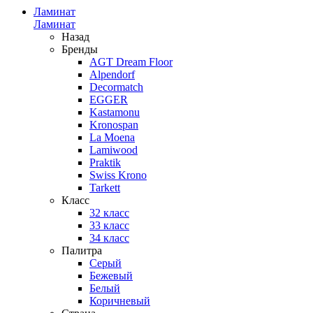
Ламинат
Ламинат
Назад
Бренды
AGT Dream Floor
Alpendorf
Decormatch
EGGER
Kastamonu
Kronospan
La Moena
Lamiwood
Praktik
Swiss Krono
Tarkett
Класс
32 класс
33 класс
34 класс
Палитра
Серый
Бежевый
Белый
Коричневый