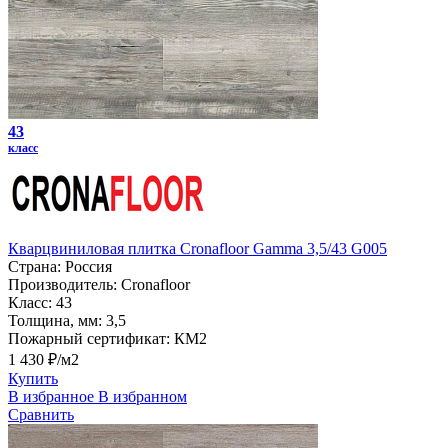
43
класс
Кварцвиниловая плитка Cronafloor Gamma 3,5/43 G005
Страна:
Россия
Производитель:
Cronafloor
Класс:
43
Толщина, мм:
3,5
Пожарный сертификат:
КМ2
1 430 ₽/м2
Купить
В избранное
В избранном
Сравнить