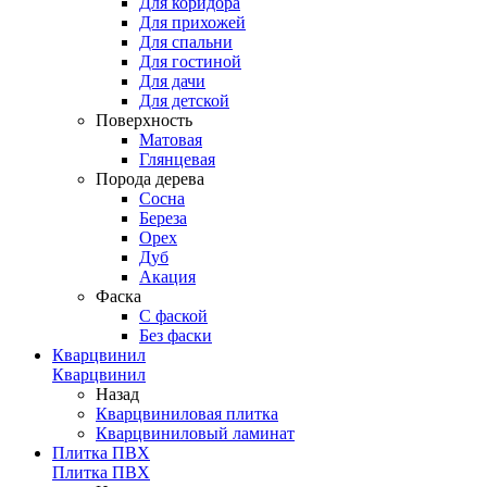
Для коридора
Для прихожей
Для спальни
Для гостиной
Для дачи
Для детской
Поверхность
Матовая
Глянцевая
Порода дерева
Сосна
Береза
Орех
Дуб
Акация
Фаска
С фаской
Без фаски
Кварцвинил
Кварцвинил
Назад
Кварцвиниловая плитка
Кварцвиниловый ламинат
Плитка ПВХ
Плитка ПВХ