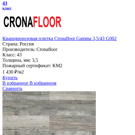
43
класс
Кварцвиниловая плитка Cronafloor Gamma 3,5/43 G002
Страна:
Россия
Производитель:
Cronafloor
Класс:
43
Толщина, мм:
3,5
Пожарный сертификат:
КМ2
1 430 ₽/м2
Купить
В избранное
В избранном
Сравнить