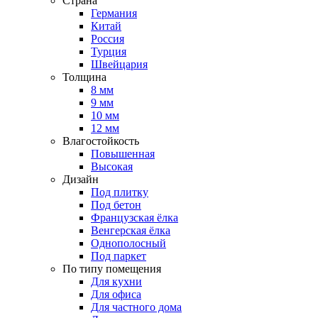
Страна
Германия
Китай
Россия
Турция
Швейцария
Толщина
8 мм
9 мм
10 мм
12 мм
Влагостойкость
Повышенная
Высокая
Дизайн
Под плитку
Под бетон
Французская ёлка
Венгерская ёлка
Однополосный
Под паркет
По типу помещения
Для кухни
Для офиса
Для частного дома