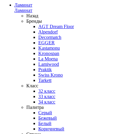
Ламинат
Ламинат
Назад
Бренды
AGT Dream Floor
Alpendorf
Decormatch
EGGER
Kastamonu
Kronospan
La Moena
Lamiwood
Praktik
Swiss Krono
Tarkett
Класс
32 класс
33 класс
34 класс
Палитра
Серый
Бежевый
Белый
Коричневый