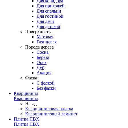
Для коридора
Для прихожей
Для спальни
Для гостиной
Для дачи
Для детской
Поверхность
Матовая
Глянцевая
Порода дерева
Сосна
Береза
Орех
Дуб
Акация
Фаска
С фаской
Без фаски
Кварцвинил
Кварцвинил
Назад
Кварцвиниловая плитка
Кварцвиниловый ламинат
Плитка ПВХ
Плитка ПВХ