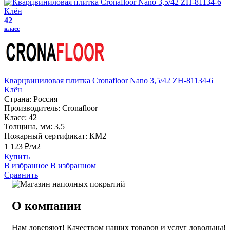
42
класс
Кварцвиниловая плитка Cronafloor Nano 3,5/42 ZH-81134-6
Клён
Страна:
Россия
Производитель:
Cronafloor
Класс:
42
Толщина, мм:
3,5
Пожарный сертификат:
КМ2
1 123 ₽/м2
Купить
В избранное
В избранном
Сравнить
О компании
Нам доверяют! Качеством наших товаров и услуг довольны!