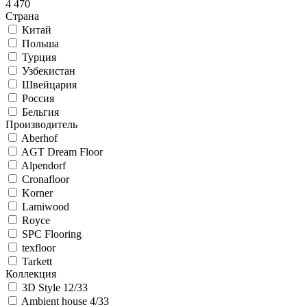
4 470
Страна
Китай
Польша
Турция
Узбекистан
Швейцария
Россия
Бельгия
Производитель
Aberhof
AGT Dream Floor
Alpendorf
Cronafloor
Korner
Lamiwood
Royce
SPC Flooring
texfloor
Tarkett
Коллекция
3D Style 12/33
Ambient house 4/33