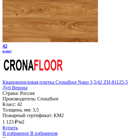
42
класс
Кварцвиниловая плитка Cronafloor Nano 3,5/42 ZH-81125-5
Дуб Верона
Страна:
Россия
Производитель:
Cronafloor
Класс:
42
Толщина, мм:
3,5
Пожарный сертификат:
КМ2
1 123 ₽/м2
Купить
В избранное
В избранном