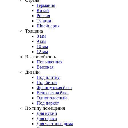
Страна
Германия
Китай
Россия
Турция
Швейцария
Толщина
8 мм
9 мм
10 мм
12 мм
Влагостойкость
Повышенная
Высокая
Дизайн
Под плитку
Под бетон
Французская ёлка
Венгерская ёлка
Однополосный
Под паркет
По типу помещения
Для кухни
Для офиса
Для частного дома