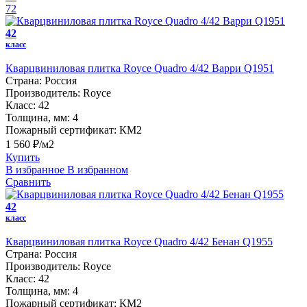
72
42
класс
Кварцвиниловая плитка Royce Quadro 4/42 Варри Q1951
Страна:
Россия
Производитель:
Royce
Класс:
42
Толщина, мм:
4
Пожарный сертификат:
КМ2
1 560 ₽/м2
Купить
В избранное
В избранном
Сравнить
42
класс
Кварцвиниловая плитка Royce Quadro 4/42 Бенан Q1955
Страна:
Россия
Производитель:
Royce
Класс:
42
Толщина, мм:
4
Пожарный сертификат:
КМ2