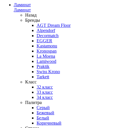
Ламинат
Ламинат
Назад
Бренды
AGT Dream Floor
Alpendorf
Decormatch
EGGER
Kastamonu
Kronospan
La Moena
Lamiwood
Praktik
Swiss Krono
Tarkett
Класс
32 класс
33 класс
34 класс
Палитра
Серый
Бежевый
Белый
Коричневый