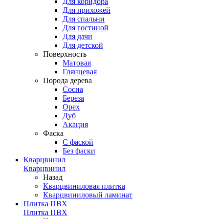
Для коридора
Для прихожей
Для спальни
Для гостиной
Для дачи
Для детской
Поверхность
Матовая
Глянцевая
Порода дерева
Сосна
Береза
Орех
Дуб
Акация
Фаска
С фаской
Без фаски
Кварцвинил
Кварцвинил
Назад
Кварцвиниловая плитка
Кварцвиниловый ламинат
Плитка ПВХ
Плитка ПВХ