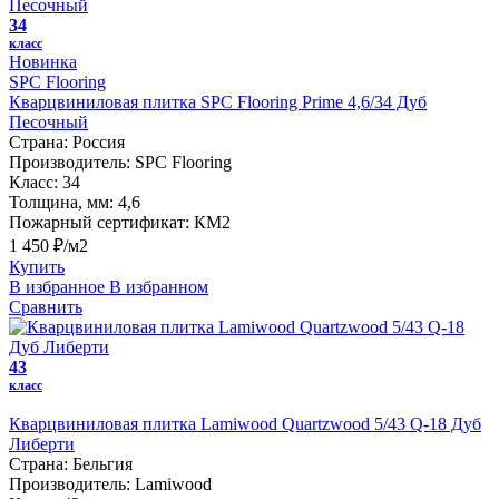
34
класс
Новинка
SPC Flooring
Кварцвиниловая плитка SPC Flooring Prime 4,6/34 Дуб
Песочный
Страна:
Россия
Производитель:
SPC Flooring
Класс:
34
Толщина, мм:
4,6
Пожарный сертификат:
КМ2
1 450 ₽/м2
Купить
В избранное
В избранном
Сравнить
43
класс
Кварцвиниловая плитка Lamiwood Quartzwood 5/43 Q-18 Дуб
Либерти
Страна:
Бельгия
Производитель:
Lamiwood