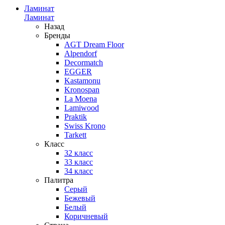
Ламинат
Ламинат
Назад
Бренды
AGT Dream Floor
Alpendorf
Decormatch
EGGER
Kastamonu
Kronospan
La Moena
Lamiwood
Praktik
Swiss Krono
Tarkett
Класс
32 класс
33 класс
34 класс
Палитра
Серый
Бежевый
Белый
Коричневый