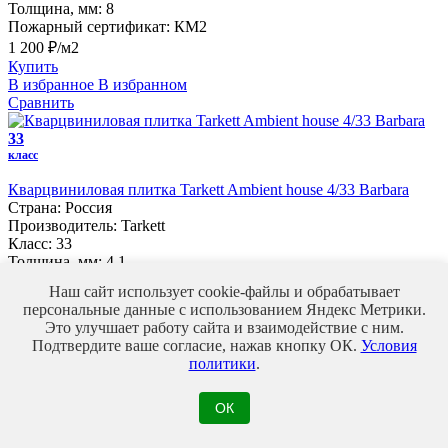
Толщина, мм:
8
Пожарный сертификат:
КМ2
1 200 ₽/м2
Купить
В избранное
В избранном
Сравнить
33
класс
Кварцвиниловая плитка Tarkett Ambient house 4/33 Barbara
Страна:
Россия
Производитель:
Tarkett
Класс:
33
Толщина, мм:
4,1
Пожарный сертификат:
КМ2
Наш сайт использует cookie-файлы и обрабатывает
2 409 ₽/м2
персональные данные с использованием Яндекс Метрики.
Купить
Это улучшает работу сайта и взаимодействие с ним.
В избранное
В избранном
Подтвердите ваше согласие, нажав кнопку ОК.
Условия
Сравнить
политики
.
43
ОК
класс
Кварцвиниловая плитка Alpendorf Шале 6/43 Форель