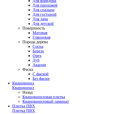
Для коридора
Для прихожей
Для спальни
Для гостиной
Для дачи
Для детской
Поверхность
Матовая
Глянцевая
Порода дерева
Сосна
Береза
Орех
Дуб
Акация
Фаска
С фаской
Без фаски
Кварцвинил
Кварцвинил
Назад
Кварцвиниловая плитка
Кварцвиниловый ламинат
Плитка ПВХ
Плитка ПВХ