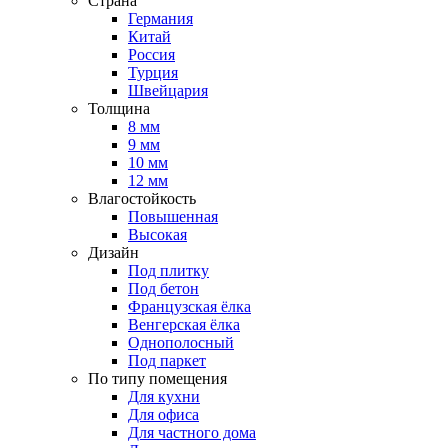
Страна
Германия
Китай
Россия
Турция
Швейцария
Толщина
8 мм
9 мм
10 мм
12 мм
Влагостойкость
Повышенная
Высокая
Дизайн
Под плитку
Под бетон
Французская ёлка
Венгерская ёлка
Однополосный
Под паркет
По типу помещения
Для кухни
Для офиса
Для частного дома