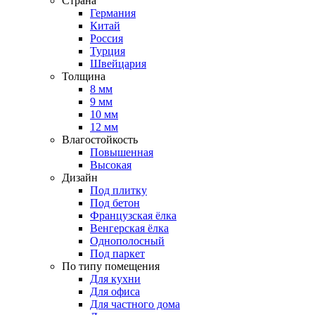
Страна
Германия
Китай
Россия
Турция
Швейцария
Толщина
8 мм
9 мм
10 мм
12 мм
Влагостойкость
Повышенная
Высокая
Дизайн
Под плитку
Под бетон
Французская ёлка
Венгерская ёлка
Однополосный
Под паркет
По типу помещения
Для кухни
Для офиса
Для частного дома