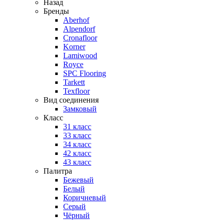
Назад
Бренды
Aberhof
Alpendorf
Cronafloor
Korner
Lamiwood
Royce
SPC Flooring
Tarkett
Texfloor
Вид соединения
Замковый
Класс
31 класс
33 класс
34 класс
42 класс
43 класс
Палитра
Бежевый
Белый
Коричневый
Серый
Чёрный