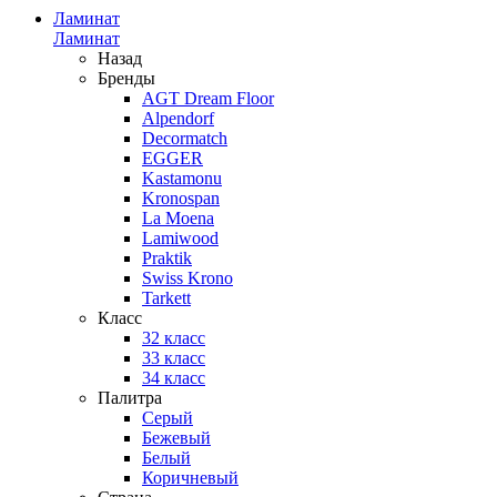
Ламинат
Ламинат
Назад
Бренды
AGT Dream Floor
Alpendorf
Decormatch
EGGER
Kastamonu
Kronospan
La Moena
Lamiwood
Praktik
Swiss Krono
Tarkett
Класс
32 класс
33 класс
34 класс
Палитра
Серый
Бежевый
Белый
Коричневый