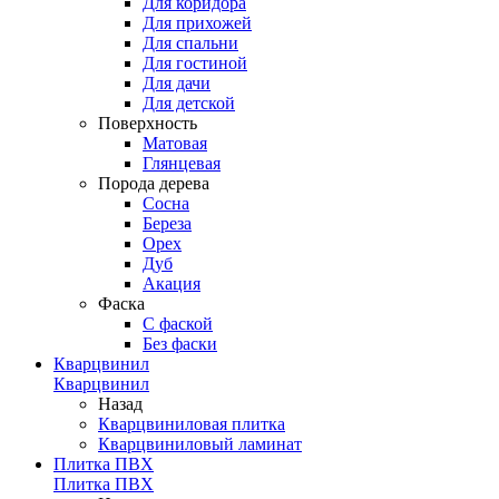
Для коридора
Для прихожей
Для спальни
Для гостиной
Для дачи
Для детской
Поверхность
Матовая
Глянцевая
Порода дерева
Сосна
Береза
Орех
Дуб
Акация
Фаска
С фаской
Без фаски
Кварцвинил
Кварцвинил
Назад
Кварцвиниловая плитка
Кварцвиниловый ламинат
Плитка ПВХ
Плитка ПВХ