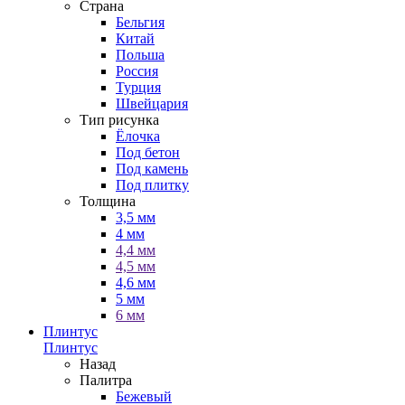
Страна
Бельгия
Китай
Польша
Россия
Турция
Швейцария
Тип рисунка
Ёлочка
Под бетон
Под камень
Под плитку
Толщина
3,5 мм
4 мм
4,4 мм
4,5 мм
4,6 мм
5 мм
6 мм
Плинтус
Плинтус
Назад
Палитра
Бежевый