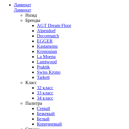
Ламинат
Ламинат
Назад
Бренды
AGT Dream Floor
Alpendorf
Decormatch
EGGER
Kastamonu
Kronospan
La Moena
Lamiwood
Praktik
Swiss Krono
Tarkett
Класс
32 класс
33 класс
34 класс
Палитра
Серый
Бежевый
Белый
Коричневый