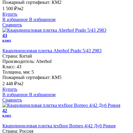
Пожарный сертификат:
КМ2
1 500 ₽/м2
Купить
В избранное
В избранном
Сравнить
43
класс
Кварцвиниловая плитка Aberhof Prado 5/43 2983
Страна:
Китай
Производитель:
Aberhof
Класс:
43
Толщина, мм:
5
Пожарный сертификат:
КМ5
2 448 ₽/м2
Купить
В избранное
В избранном
Сравнить
42
класс
Кварцвиниловая плитка texfloor Borneo 4/42 Дуб Ривия
Страна:
Россия