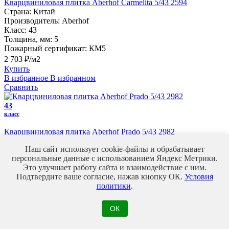
Кварцвиниловая плитка Aberhof Carmelita 5/43 2594
Страна:
Китай
Производитель:
Aberhof
Класс:
43
Толщина, мм:
5
Пожарный сертификат:
КМ5
2 703 ₽/м2
Купить
В избранное
В избранном
Сравнить
43
класс
Кварцвиниловая плитка Aberhof Prado 5/43 2982
Страна:
Китай
Наш сайт использует cookie-файлы и обрабатывает
Производитель:
Aberhof
персональные данные с использованием Яндекс Метрики.
Класс:
43
Это улучшает работу сайта и взаимодействие с ним.
Толщина, мм:
5
Подтвердите ваше согласие, нажав кнопку ОК.
Условия
Пожарный сертификат:
КМ5
политики
.
2 448 ₽/м2
Купить
В избранное
В избранном
ОК
Сравнить