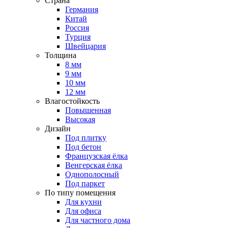
Страна
Германия
Китай
Россия
Турция
Швейцария
Толщина
8 мм
9 мм
10 мм
12 мм
Влагостойкость
Повышенная
Высокая
Дизайн
Под плитку
Под бетон
Французская ёлка
Венгерская ёлка
Однополосный
Под паркет
По типу помещения
Для кухни
Для офиса
Для частного дома