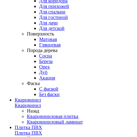
Для коридора
Для прихожей
Для спальни
Для гостиной
Для дачи
Для детской
Поверхность
Матовая
Глянцевая
Порода дерева
Сосна
Береза
Орех
Дуб
Акация
Фаска
С фаской
Без фаски
Кварцвинил
Кварцвинил
Назад
Кварцвиниловая плитка
Кварцвиниловый ламинат
Плитка ПВХ
Плитка ПВХ