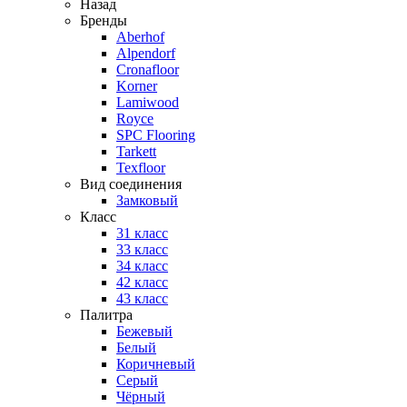
Назад
Бренды
Aberhof
Alpendorf
Cronafloor
Korner
Lamiwood
Royce
SPC Flooring
Tarkett
Texfloor
Вид соединения
Замковый
Класс
31 класс
33 класс
34 класс
42 класс
43 класс
Палитра
Бежевый
Белый
Коричневый
Серый
Чёрный