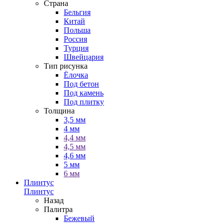
Страна
Бельгия
Китай
Польша
Россия
Турция
Швейцария
Тип рисунка
Ёлочка
Под бетон
Под камень
Под плитку
Толщина
3,5 мм
4 мм
4,4 мм
4,5 мм
4,6 мм
5 мм
6 мм
Плинтус
Плинтус
Назад
Палитра
Бежевый