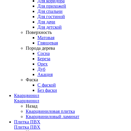
Для коридора
Для прихожей
Для спальни
Для гостиной
Для дачи
Для детской
Поверхность
Матовая
Глянцевая
Порода дерева
Сосна
Береза
Орех
Дуб
Акация
Фаска
С фаской
Без фаски
Кварцвинил
Кварцвинил
Назад
Кварцвиниловая плитка
Кварцвиниловый ламинат
Плитка ПВХ
Плитка ПВХ