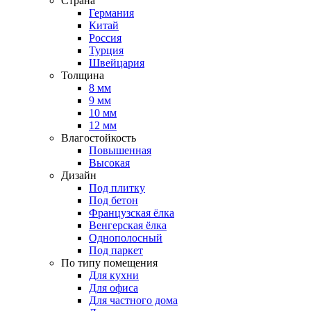
Страна
Германия
Китай
Россия
Турция
Швейцария
Толщина
8 мм
9 мм
10 мм
12 мм
Влагостойкость
Повышенная
Высокая
Дизайн
Под плитку
Под бетон
Французская ёлка
Венгерская ёлка
Однополосный
Под паркет
По типу помещения
Для кухни
Для офиса
Для частного дома