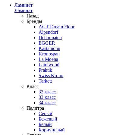
Ламинат
Ламинат
Назад
Бренды
AGT Dream Floor
Alpendorf
Decormatch
EGGER
Kastamonu
Kronospan
La Moena
Lamiwood
Praktik
Swiss Krono
Tarkett
Класс
32 класс
33 класс
34 класс
Палитра
Серый
Бежевый
Белый
Коричневый