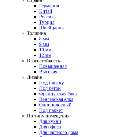
Страна
Германия
Китай
Россия
Турция
Швейцария
Толщина
8 мм
9 мм
10 мм
12 мм
Влагостойкость
Повышенная
Высокая
Дизайн
Под плитку
Под бетон
Французская ёлка
Венгерская ёлка
Однополосный
Под паркет
По типу помещения
Для кухни
Для офиса
Для частного дома