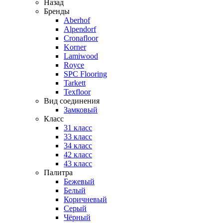
Назад
Бренды
Aberhof
Alpendorf
Cronafloor
Korner
Lamiwood
Royce
SPC Flooring
Tarkett
Texfloor
Вид соединения
Замковый
Класс
31 класс
33 класс
34 класс
42 класс
43 класс
Палитра
Бежевый
Белый
Коричневый
Серый
Чёрный