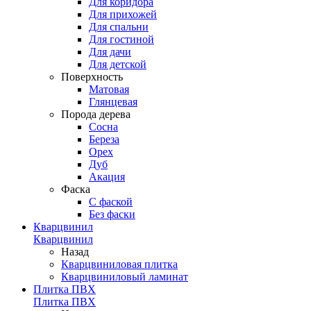
Для коридора
Для прихожей
Для спальни
Для гостиной
Для дачи
Для детской
Поверхность
Матовая
Глянцевая
Порода дерева
Сосна
Береза
Орех
Дуб
Акация
Фаска
С фаской
Без фаски
Кварцвинил
Кварцвинил
Назад
Кварцвиниловая плитка
Кварцвиниловый ламинат
Плитка ПВХ
Плитка ПВХ