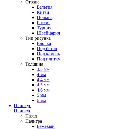
Страна
Бельгия
Китай
Польша
Россия
Турция
Швейцария
Тип рисунка
Ёлочка
Под бетон
Под камень
Под плитку
Толщина
3,5 мм
4 мм
4,4 мм
4,5 мм
4,6 мм
5 мм
6 мм
Плинтус
Плинтус
Назад
Палитра
Бежевый