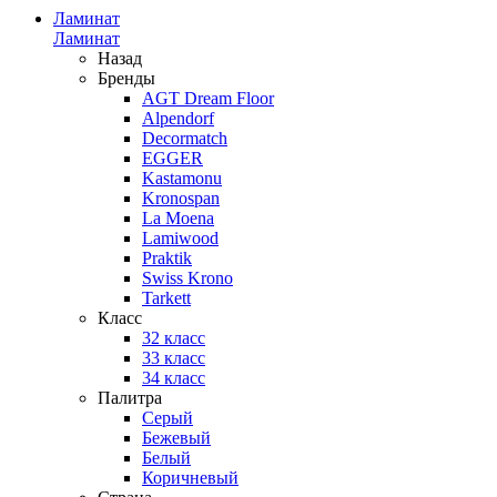
Ламинат
Ламинат
Назад
Бренды
AGT Dream Floor
Alpendorf
Decormatch
EGGER
Kastamonu
Kronospan
La Moena
Lamiwood
Praktik
Swiss Krono
Tarkett
Класс
32 класс
33 класс
34 класс
Палитра
Серый
Бежевый
Белый
Коричневый