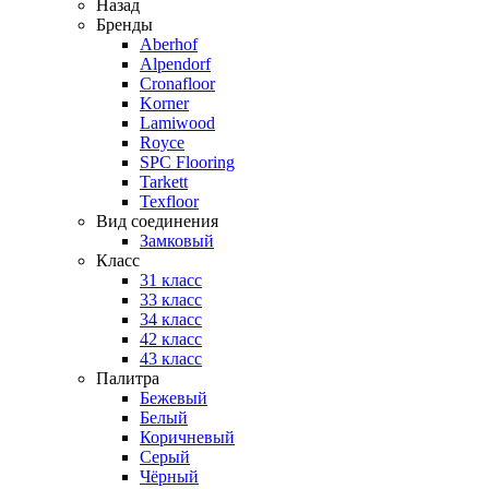
Назад
Бренды
Aberhof
Alpendorf
Cronafloor
Korner
Lamiwood
Royce
SPC Flooring
Tarkett
Texfloor
Вид соединения
Замковый
Класс
31 класс
33 класс
34 класс
42 класс
43 класс
Палитра
Бежевый
Белый
Коричневый
Серый
Чёрный