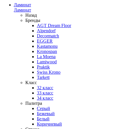
Ламинат
Ламинат
Назад
Бренды
AGT Dream Floor
Alpendorf
Decormatch
EGGER
Kastamonu
Kronospan
La Moena
Lamiwood
Praktik
Swiss Krono
Tarkett
Класс
32 класс
33 класс
34 класс
Палитра
Серый
Бежевый
Белый
Коричневый