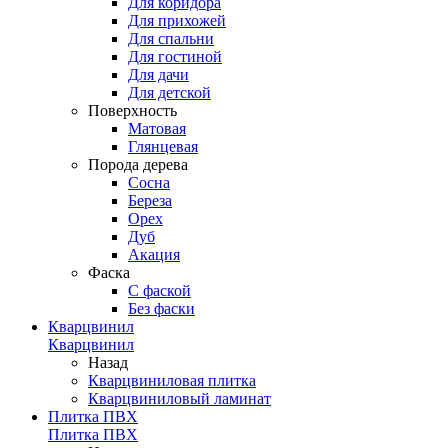
Для коридора
Для прихожей
Для спальни
Для гостиной
Для дачи
Для детской
Поверхность
Матовая
Глянцевая
Порода дерева
Сосна
Береза
Орех
Дуб
Акация
Фаска
С фаской
Без фаски
Кварцвинил
Кварцвинил
Назад
Кварцвиниловая плитка
Кварцвиниловый ламинат
Плитка ПВХ
Плитка ПВХ