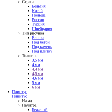
Страна
Бельгия
Китай
Польша
Россия
Турция
Швейцария
Тип рисунка
Ёлочка
Под бетон
Под камень
Под плитку
Толщина
3,5 мм
4 мм
4,4 мм
4,5 мм
4,6 мм
5 мм
6 мм
Плинтус
Плинтус
Назад
Палитра
Бежевый