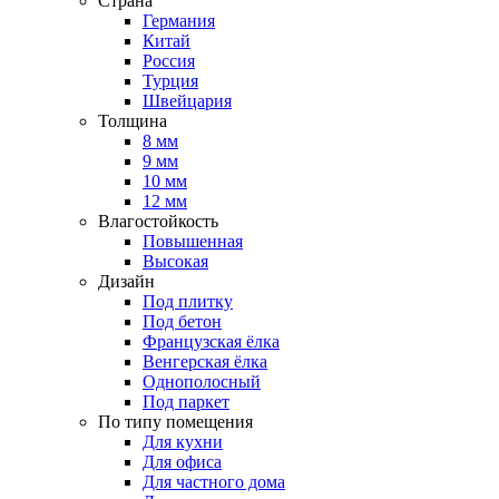
Страна
Германия
Китай
Россия
Турция
Швейцария
Толщина
8 мм
9 мм
10 мм
12 мм
Влагостойкость
Повышенная
Высокая
Дизайн
Под плитку
Под бетон
Французская ёлка
Венгерская ёлка
Однополосный
Под паркет
По типу помещения
Для кухни
Для офиса
Для частного дома