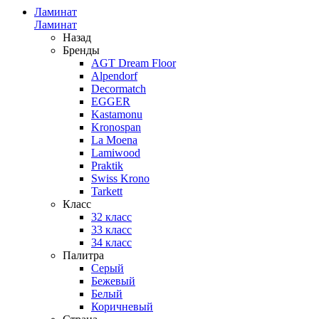
Ламинат
Ламинат
Назад
Бренды
AGT Dream Floor
Alpendorf
Decormatch
EGGER
Kastamonu
Kronospan
La Moena
Lamiwood
Praktik
Swiss Krono
Tarkett
Класс
32 класс
33 класс
34 класс
Палитра
Серый
Бежевый
Белый
Коричневый