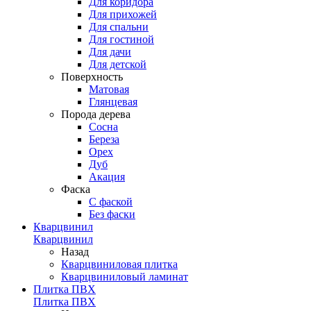
Для коридора
Для прихожей
Для спальни
Для гостиной
Для дачи
Для детской
Поверхность
Матовая
Глянцевая
Порода дерева
Сосна
Береза
Орех
Дуб
Акация
Фаска
С фаской
Без фаски
Кварцвинил
Кварцвинил
Назад
Кварцвиниловая плитка
Кварцвиниловый ламинат
Плитка ПВХ
Плитка ПВХ