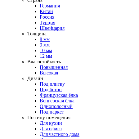
Страна
Германия
Китай
Россия
Турция
Швейцария
Толщина
8 мм
9 мм
10 мм
12 мм
Влагостойкость
Повышенная
Высокая
Дизайн
Под плитку
Под бетон
Французская ёлка
Венгерская ёлка
Однополосный
Под паркет
По типу помещения
Для кухни
Для офиса
Для частного дома