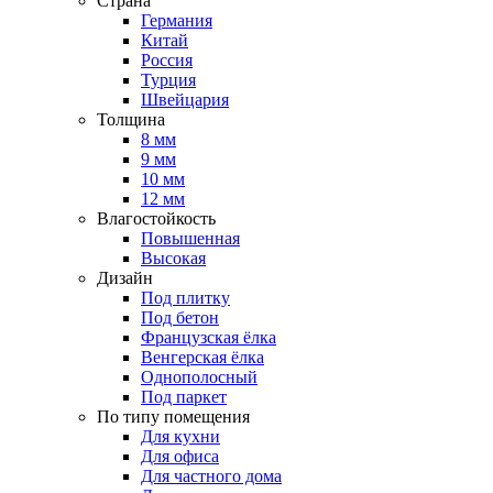
Страна
Германия
Китай
Россия
Турция
Швейцария
Толщина
8 мм
9 мм
10 мм
12 мм
Влагостойкость
Повышенная
Высокая
Дизайн
Под плитку
Под бетон
Французская ёлка
Венгерская ёлка
Однополосный
Под паркет
По типу помещения
Для кухни
Для офиса
Для частного дома