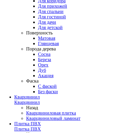
Для коридора
Для прихожей
Для спальни
Для гостиной
Для дачи
Для детской
Поверхность
Матовая
Глянцевая
Порода дерева
Сосна
Береза
Орех
Дуб
Акация
Фаска
С фаской
Без фаски
Кварцвинил
Кварцвинил
Назад
Кварцвиниловая плитка
Кварцвиниловый ламинат
Плитка ПВХ
Плитка ПВХ