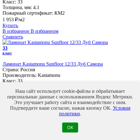
Класс:
33
Толщина, мм:
4.1
Пожарный сертификат:
КМ2
1 953 ₽/м2
Купить
В избранное
В избранном
Сравнить
33
класс
Ламинат Kastamonu Sunfloor 12/33 Дуб Самора
Страна:
Россия
Производитель:
Kastamonu
Класс:
33
Толщина, мм:
12
Наш сайт использует cookie-файлы и обрабатывает
Пожарный сертификат:
КМ3
персональные данные с использованием Яндекс Метрики.
1 185 ₽/м2
Это улучшает работу сайта и взаимодействие с ним.
Купить
Подтвердите ваше согласие, нажав кнопку ОК.
Условия
В избранное
В избранном
политики
.
Сравнить
33
ОК
класс