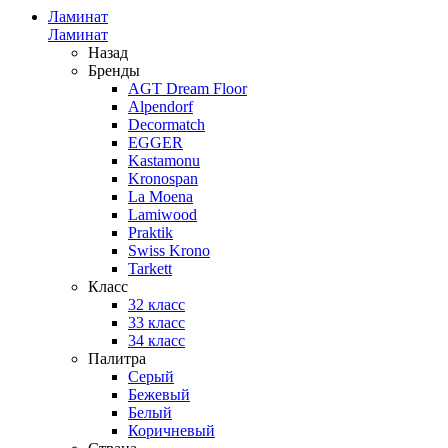
Ламинат
Ламинат
Назад
Бренды
AGT Dream Floor
Alpendorf
Decormatch
EGGER
Kastamonu
Kronospan
La Moena
Lamiwood
Praktik
Swiss Krono
Tarkett
Класс
32 класс
33 класс
34 класс
Палитра
Серый
Бежевый
Белый
Коричневый