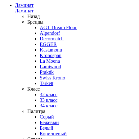
Ламинат
Ламинат
Назад
Бренды
AGT Dream Floor
Alpendorf
Decormatch
EGGER
Kastamonu
Kronospan
La Moena
Lamiwood
Praktik
Swiss Krono
Tarkett
Класс
32 класс
33 класс
34 класс
Палитра
Серый
Бежевый
Белый
Коричневый