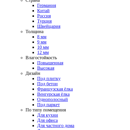
Страна
Германия
Китай
Россия
Турция
Швейцария
Толщина
8 мм
9 мм
10 мм
12 мм
Влагостойкость
Повышенная
Высокая
Дизайн
Под плитку
Под бетон
Французская ёлка
Венгерская ёлка
Однополосный
Под паркет
По типу помещения
Для кухни
Для офиса
Для частного дома