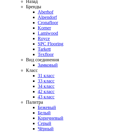
Назад
Бренды
Aberhof
Alpendorf
Cronafloor
Korner
Lamiwood
Royce
SPC Flooring
Tarkett
Texfloor
Вид соединения
Замковый
Класс
31 класс
33 класс
34 класс
42 класс
43 класс
Палитра
Бежевый
Белый
Коричневый
Серый
Чёрный