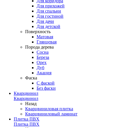
Для коридора
Для прихожей
Для спальни
Для гостиной
Для дачи
Для детской
Поверхность
Матовая
Глянцевая
Порода дерева
Сосна
Береза
Орех
Дуб
Акация
Фаска
С фаской
Без фаски
Кварцвинил
Кварцвинил
Назад
Кварцвиниловая плитка
Кварцвиниловый ламинат
Плитка ПВХ
Плитка ПВХ