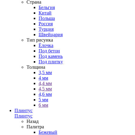
Страна
Бельгия
Китай
Польша
Россия
Турция
Швейцария
Тип рисунка
Ёлочка
Под бетон
Под камень
Под плитку
Толщина
3,5 мм
4 мм
4,4 мм
4,5 мм
4,6 мм
5 мм
6 мм
Плинтус
Плинтус
Назад
Палитра
Бежевый