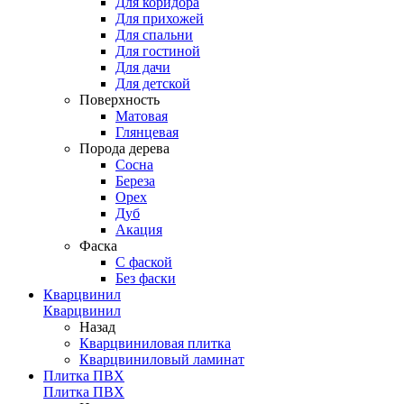
Для коридора
Для прихожей
Для спальни
Для гостиной
Для дачи
Для детской
Поверхность
Матовая
Глянцевая
Порода дерева
Сосна
Береза
Орех
Дуб
Акация
Фаска
С фаской
Без фаски
Кварцвинил
Кварцвинил
Назад
Кварцвиниловая плитка
Кварцвиниловый ламинат
Плитка ПВХ
Плитка ПВХ