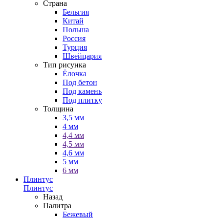
Страна
Бельгия
Китай
Польша
Россия
Турция
Швейцария
Тип рисунка
Ёлочка
Под бетон
Под камень
Под плитку
Толщина
3,5 мм
4 мм
4,4 мм
4,5 мм
4,6 мм
5 мм
6 мм
Плинтус
Плинтус
Назад
Палитра
Бежевый