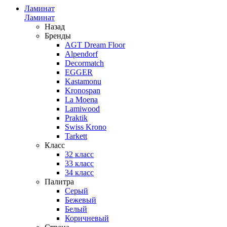
Ламинат
Ламинат
Назад
Бренды
AGT Dream Floor
Alpendorf
Decormatch
EGGER
Kastamonu
Kronospan
La Moena
Lamiwood
Praktik
Swiss Krono
Tarkett
Класс
32 класс
33 класс
34 класс
Палитра
Серый
Бежевый
Белый
Коричневый