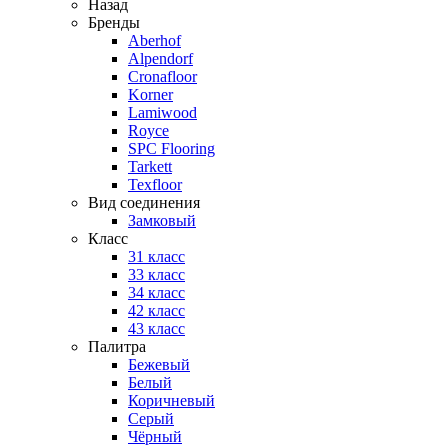
Назад
Бренды
Aberhof
Alpendorf
Cronafloor
Korner
Lamiwood
Royce
SPC Flooring
Tarkett
Texfloor
Вид соединения
Замковый
Класс
31 класс
33 класс
34 класс
42 класс
43 класс
Палитра
Бежевый
Белый
Коричневый
Серый
Чёрный