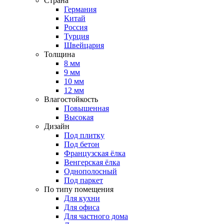
Страна
Германия
Китай
Россия
Турция
Швейцария
Толщина
8 мм
9 мм
10 мм
12 мм
Влагостойкость
Повышенная
Высокая
Дизайн
Под плитку
Под бетон
Французская ёлка
Венгерская ёлка
Однополосный
Под паркет
По типу помещения
Для кухни
Для офиса
Для частного дома