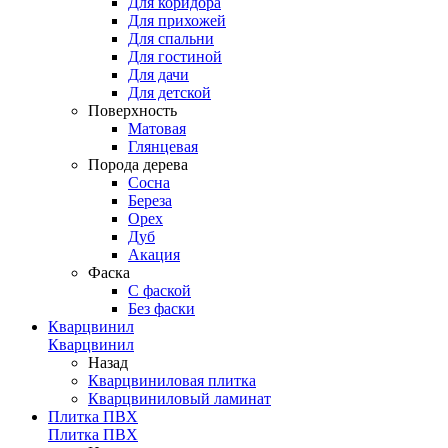
Для коридора
Для прихожей
Для спальни
Для гостиной
Для дачи
Для детской
Поверхность
Матовая
Глянцевая
Порода дерева
Сосна
Береза
Орех
Дуб
Акация
Фаска
С фаской
Без фаски
Кварцвинил
Кварцвинил
Назад
Кварцвиниловая плитка
Кварцвиниловый ламинат
Плитка ПВХ
Плитка ПВХ