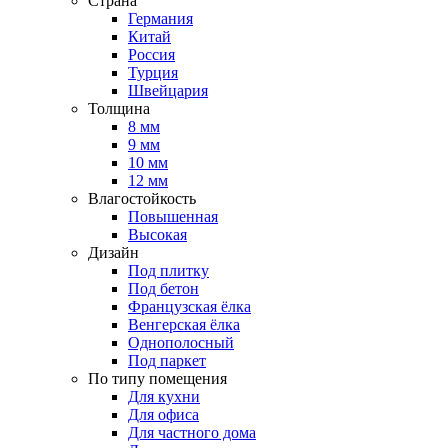
Страна
Германия
Китай
Россия
Турция
Швейцария
Толщина
8 мм
9 мм
10 мм
12 мм
Влагостойкость
Повышенная
Высокая
Дизайн
Под плитку
Под бетон
Французская ёлка
Венгерская ёлка
Однополосный
Под паркет
По типу помещения
Для кухни
Для офиса
Для частного дома