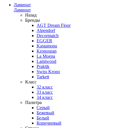
Ламинат
Ламинат
Назад
Бренды
AGT Dream Floor
Alpendorf
Decormatch
EGGER
Kastamonu
Kronospan
La Moena
Lamiwood
Praktik
Swiss Krono
Tarkett
Класс
32 класс
33 класс
34 класс
Палитра
Серый
Бежевый
Белый
Коричневый