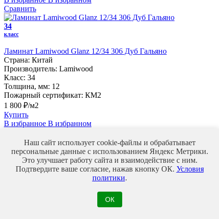
Сравнить
34
класс
Ламинат Lamiwood Glanz 12/34 306 Дуб Гальяно
Страна:
Китай
Производитель:
Lamiwood
Класс:
34
Толщина, мм:
12
Пожарный сертификат:
КМ2
1 800 ₽/м2
Купить
В избранное
В избранном
Сравнить
Наш сайт использует cookie-файлы и обрабатывает
33
персональные данные с использованием Яндекс Метрики.
класс
Это улучшает работу сайта и взаимодействие с ним.
Подтвердите ваше согласие, нажав кнопку ОК.
Условия
Ламинат Kastamonu Black 8/33 Дуб Прайс
политики
.
Страна:
Россия
Производитель:
Kastamonu
ОК
Класс:
33
Толщина, мм:
8
Пожарный сертификат:
КМ4