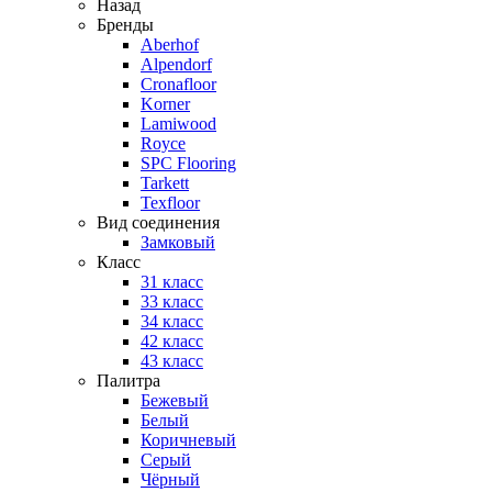
Назад
Бренды
Aberhof
Alpendorf
Cronafloor
Korner
Lamiwood
Royce
SPC Flooring
Tarkett
Texfloor
Вид соединения
Замковый
Класс
31 класс
33 класс
34 класс
42 класс
43 класс
Палитра
Бежевый
Белый
Коричневый
Серый
Чёрный