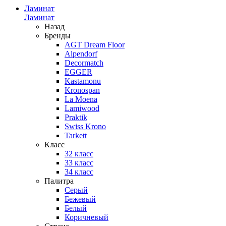
Ламинат
Ламинат
Назад
Бренды
AGT Dream Floor
Alpendorf
Decormatch
EGGER
Kastamonu
Kronospan
La Moena
Lamiwood
Praktik
Swiss Krono
Tarkett
Класс
32 класс
33 класс
34 класс
Палитра
Серый
Бежевый
Белый
Коричневый