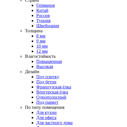
Страна
Германия
Китай
Россия
Турция
Швейцария
Толщина
8 мм
9 мм
10 мм
12 мм
Влагостойкость
Повышенная
Высокая
Дизайн
Под плитку
Под бетон
Французская ёлка
Венгерская ёлка
Однополосный
Под паркет
По типу помещения
Для кухни
Для офиса
Для частного дома