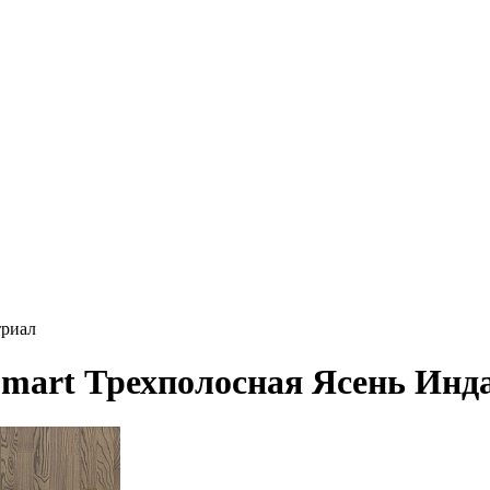
триал
 Smart Трехполосная Ясень Инд