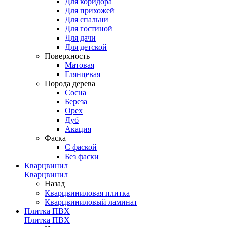
Для коридора
Для прихожей
Для спальни
Для гостиной
Для дачи
Для детской
Поверхность
Матовая
Глянцевая
Порода дерева
Сосна
Береза
Орех
Дуб
Акация
Фаска
С фаской
Без фаски
Кварцвинил
Кварцвинил
Назад
Кварцвиниловая плитка
Кварцвиниловый ламинат
Плитка ПВХ
Плитка ПВХ