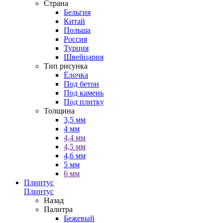
Страна
Бельгия
Китай
Польша
Россия
Турция
Швейцария
Тип рисунка
Ёлочка
Под бетон
Под камень
Под плитку
Толщина
3,5 мм
4 мм
4,4 мм
4,5 мм
4,6 мм
5 мм
6 мм
Плинтус
Плинтус
Назад
Палитра
Бежевый