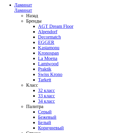
Ламинат
Ламинат
Назад
Бренды
AGT Dream Floor
Alpendorf
Decormatch
EGGER
Kastamonu
Kronospan
La Moena
Lamiwood
Praktik
Swiss Krono
Tarkett
Класс
32 класс
33 класс
34 класс
Палитра
Серый
Бежевый
Белый
Коричневый