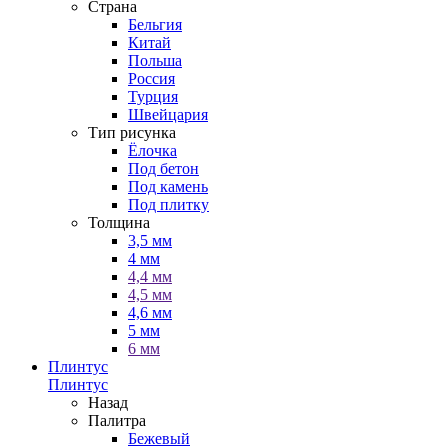
Страна
Бельгия
Китай
Польша
Россия
Турция
Швейцария
Тип рисунка
Ёлочка
Под бетон
Под камень
Под плитку
Толщина
3,5 мм
4 мм
4,4 мм
4,5 мм
4,6 мм
5 мм
6 мм
Плинтус
Плинтус
Назад
Палитра
Бежевый