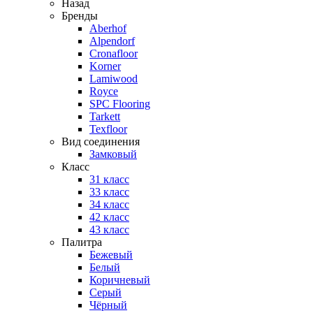
Назад
Бренды
Aberhof
Alpendorf
Cronafloor
Korner
Lamiwood
Royce
SPC Flooring
Tarkett
Texfloor
Вид соединения
Замковый
Класс
31 класс
33 класс
34 класс
42 класс
43 класс
Палитра
Бежевый
Белый
Коричневый
Серый
Чёрный