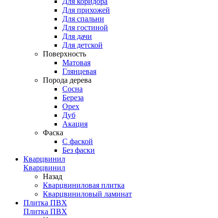
Для коридора
Для прихожей
Для спальни
Для гостиной
Для дачи
Для детской
Поверхность
Матовая
Глянцевая
Порода дерева
Сосна
Береза
Орех
Дуб
Акация
Фаска
С фаской
Без фаски
Кварцвинил
Кварцвинил
Назад
Кварцвиниловая плитка
Кварцвиниловый ламинат
Плитка ПВХ
Плитка ПВХ