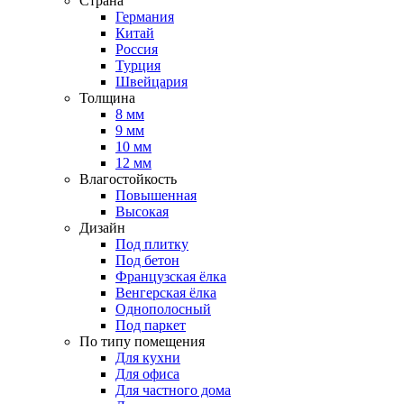
Страна
Германия
Китай
Россия
Турция
Швейцария
Толщина
8 мм
9 мм
10 мм
12 мм
Влагостойкость
Повышенная
Высокая
Дизайн
Под плитку
Под бетон
Французская ёлка
Венгерская ёлка
Однополосный
Под паркет
По типу помещения
Для кухни
Для офиса
Для частного дома