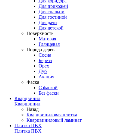
Для коридора
Для прихожей
Для спальни
Для гостиной
Для дачи
Для детской
Поверхность
Матовая
Глянцевая
Порода дерева
Сосна
Береза
Орех
Дуб
Акация
Фаска
С фаской
Без фаски
Кварцвинил
Кварцвинил
Назад
Кварцвиниловая плитка
Кварцвиниловый ламинат
Плитка ПВХ
Плитка ПВХ