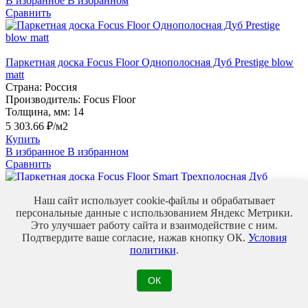
В избранное
В избранном
Сравнить
Паркетная доска Focus Floor Однополосная Дуб Prestige blow
matt
Страна:
Россия
Производитель:
Focus Floor
Толщина, мм:
14
5 303.66 ₽/м2
Купить
В избранное
В избранном
Сравнить
Наш сайт использует cookie-файлы и обрабатывает
персональные данные с использованием Яндекс Метрики.
Паркетная доска Focus Floor Smart Трехполосная Дуб Лайвли
Это улучшает работу сайта и взаимодействие с ним.
Страна:
Россия
Подтвердите ваше согласие, нажав кнопку ОК.
Условия
Производитель:
Focus Floor Smart
политики
.
Толщина, мм:
14
3 708.92 ₽/м2
Купить
ОК
В избранное
В избранном
Сравнить