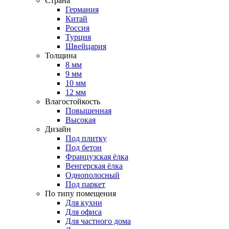
Страна
Германия
Китай
Россия
Турция
Швейцария
Толщина
8 мм
9 мм
10 мм
12 мм
Влагостойкость
Повышенная
Высокая
Дизайн
Под плитку
Под бетон
Французская ёлка
Венгерская ёлка
Однополосный
Под паркет
По типу помещения
Для кухни
Для офиса
Для частного дома