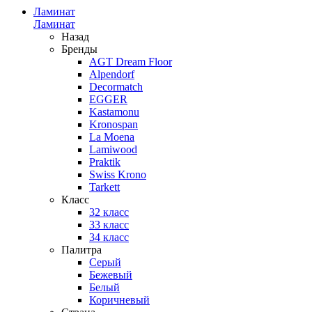
Ламинат
Ламинат
Назад
Бренды
AGT Dream Floor
Alpendorf
Decormatch
EGGER
Kastamonu
Kronospan
La Moena
Lamiwood
Praktik
Swiss Krono
Tarkett
Класс
32 класс
33 класс
34 класс
Палитра
Серый
Бежевый
Белый
Коричневый