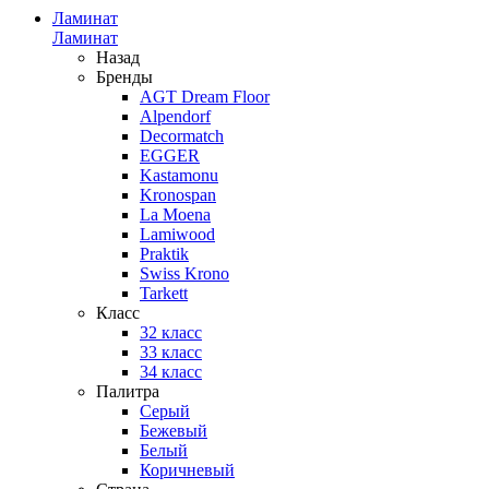
Ламинат
Ламинат
Назад
Бренды
AGT Dream Floor
Alpendorf
Decormatch
EGGER
Kastamonu
Kronospan
La Moena
Lamiwood
Praktik
Swiss Krono
Tarkett
Класс
32 класс
33 класс
34 класс
Палитра
Серый
Бежевый
Белый
Коричневый