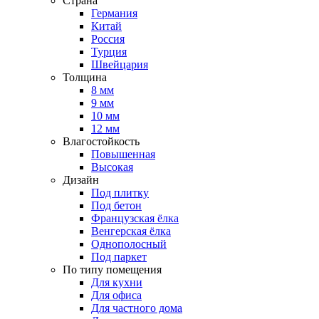
Страна
Германия
Китай
Россия
Турция
Швейцария
Толщина
8 мм
9 мм
10 мм
12 мм
Влагостойкость
Повышенная
Высокая
Дизайн
Под плитку
Под бетон
Французская ёлка
Венгерская ёлка
Однополосный
Под паркет
По типу помещения
Для кухни
Для офиса
Для частного дома