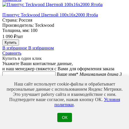
Плинтус Teckwood Цветной 100x16х2000 Ятоба
Страна:
Россия
Производитель:
Teckwood
Толщина, мм:
100
1 090 ₽/шт
Купить
В избранное
В избранном
Сравнить
Купить в один клик
Укажите Ваши контактные данные,
и наш менеджер свяжется с Вами для оформления заказа
Ваше имя*
Минимальная длина 3
символа
Наш сайт использует cookie-файлы и обрабатывает
Телефон*
Введите корректный
персональные данные с использованием Яндекс Метрики.
номер телефона
Это улучшает работу сайта и взаимодействие с ним.
Мы используем файлы Cookie для улучшения работы,
Подтвердите ваше согласие, нажав кнопку ОК.
Условия
персонализации и повышения удобства пользования нашим
политики
.
сайтом. Продолжая посещать сайт, вы соглашаетесь на
использование нами файлов Cookie.
ОК