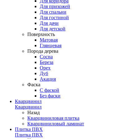
Для коридора
Для прихожей
Для спальни
Для гостиной
Для дачи
Для детской
Поверхность
Матовая
Глянцевая
Порода дерева
Сосна
Береза
Орех
Дуб
Акация
Фаска
С фаской
Без фаски
Кварцвинил
Кварцвинил
Назад
Кварцвиниловая плитка
Кварцвиниловый ламинат
Плитка ПВХ
Плитка ПВХ